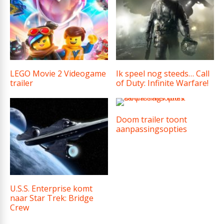
LEGO Movie 2 Videogame
Ik speel nog steeds… Call
trailer
of Duty: Infinite Warfare!
Doom trailer toont
aanpassingsopties
U.S.S. Enterprise komt
naar Star Trek: Bridge
Crew