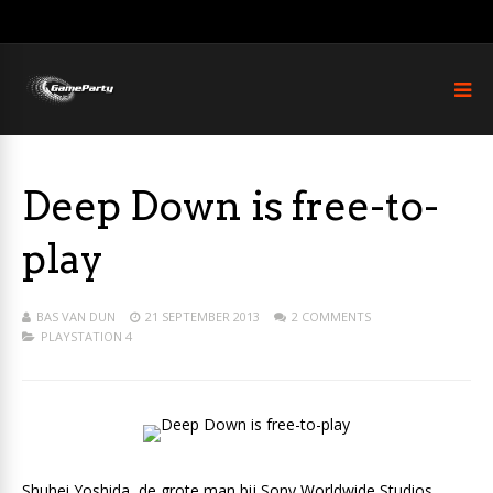
Deep Down is free-to-
play
BAS VAN DUN
21 SEPTEMBER 2013
2 COMMENTS
PLAYSTATION 4
Shuhei Yoshida, de grote man bij Sony Worldwide Studios,