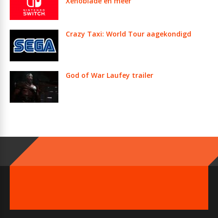
Xenoblade en meer
Crazy Taxi: World Tour aagekondigd
God of War Laufey trailer