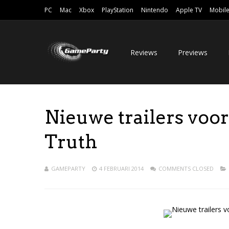
PC
Mac
Xbox
PlayStation
Nintendo
Apple TV
Mobil
Reviews
Previews
Nieuwe trailers voor
Truth
GAMEPARTY
4 FEBRUARI 2014
COMMENTS CLOSED