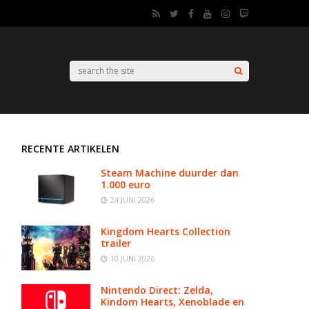
RECENTE ARTIKELEN
Steam Machine duurder dan
1.000 euro
24 JUNI 2026
Kingdom Hearts Collection
trailer
10 JUNI 2026
Nintendo Direct: Zelda,
Kindom Hearts, Xenoblade en