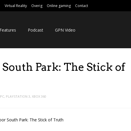
e
Virtual Reality
Overig
Online gaming
Contact
Features
Podcast
GPN Video
 South Park: The Stick of
PC
,
PLAYSTATION 3
,
XBOX 360