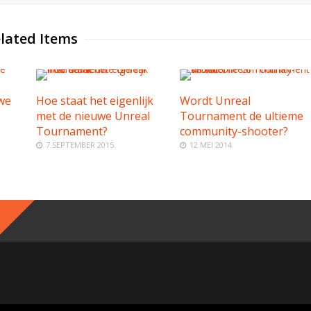
lated Items
we
Hoe staat het eigenlijk
Wordt Unreal
met de nieuwe Unreal
Tournament de ultieme
Tournament?
community-shooter?
7 SEPTEMBER 2015
12 MEI 2014