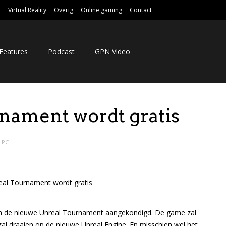
e
Virtual Reality
Overig
Online gaming
Contact
Features
Podcast
GPN Video
nament wordt gratis
,
PC
eam de nieuwe Unreal Tournament aangekondigd. De game zal
l draaien op de nieuwe Unreal Engine. En misschien wel het