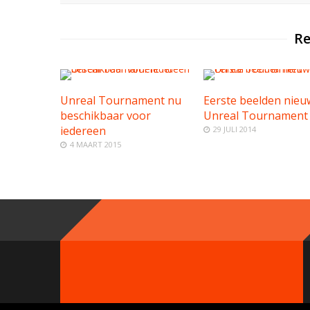
Re
Unreal Tournament nu
Eerste beelden nieu
beschikbaar voor
Unreal Tournament
iedereen
29 JULI 2014
4 MAART 2015