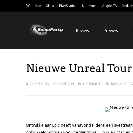
PC
Mac
Xbox
PlayStation
Nintendo
Apple TV
Mobil
Reviews
Previews
Nieuwe Unreal Tour
GAMEPARTY
8 MEI 2014
1 COMMENT
MAC
,
OVERIG
Ontwikkelaar Epic heeft vanavond tijdens een livestr
ontwikkeld worden voor de Windows, Linux en Mac en za