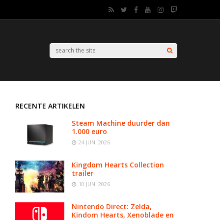
RECENTE ARTIKELEN
Steam Machine duurder dan
1.000 euro
24 JUNI 2026
Kingdom Hearts Collection
trailer
10 JUNI 2026
Nintendo Direct: Zelda,
Kindom Hearts, Xenoblade en