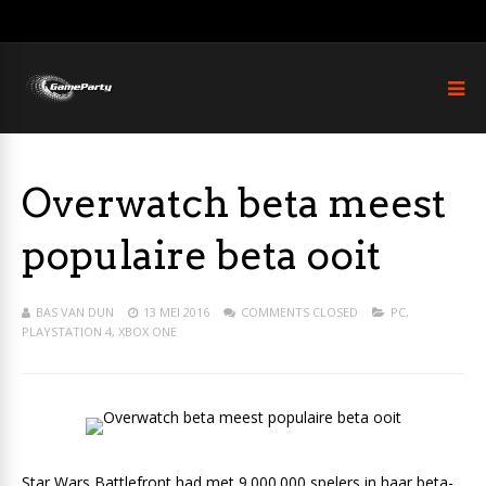
Overwatch beta meest
populaire beta ooit
BAS VAN DUN
13 MEI 2016
COMMENTS CLOSED
PC
,
PLAYSTATION 4
,
XBOX ONE
Star Wars Battlefront had met 9.000.000 spelers in haar beta-