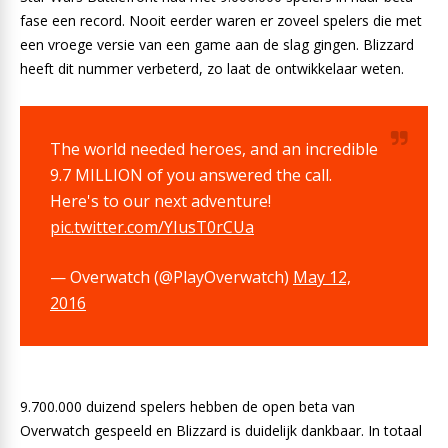
fase een record. Nooit eerder waren er zoveel spelers die met
een vroege versie van een game aan de slag gingen. Blizzard
heeft dit nummer verbeterd, zo laat de ontwikkelaar weten.
The world needed heroes, and an incredible
9.7 MILLION of you answered the call.
Here's to our next adventure!
pic.twitter.com/YIusT0rCUa
— Overwatch (@PlayOverwatch)
May 12,
2016
9.700.000 duizend spelers hebben de open beta van
Overwatch gespeeld en Blizzard is duidelijk dankbaar. In totaal