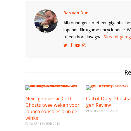
Bas van Dun
All-round geek met een gigantische 
lopende film/game encyclopedie. 
of een bord lasagna.
Streamt gerege
Re
Next-gen versie CoD:
Call of Duty: Ghosts 
Ghosts twee weken voor
gen Review
launch consoles al in de
5 DECEMBER 2013
winkel
28 SEPTEMBER 2013