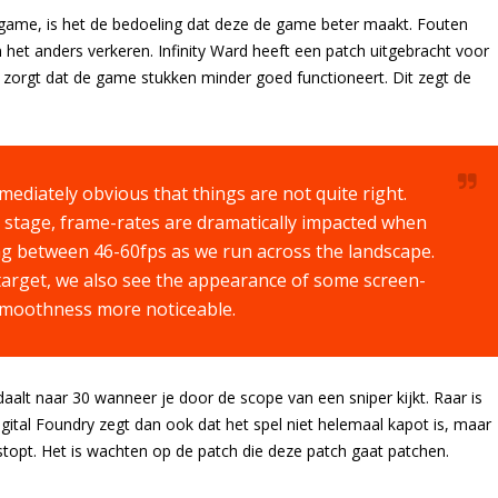
game, is het de bedoeling dat deze de game beter maakt. Fouten
het anders verkeren. Infinity Ward heeft een patch uitgebracht voor
r zorgt dat de game stukken minder goed functioneert. Dit zegt de
mmediately obvious that things are not quite right.
s stage, frame-rates are dramatically impacted when
ying between 46-60fps as we run across the landscape.
 target, we also see the appearance of some screen-
smoothness more noticeable.
aalt naar 30 wanneer je door de scope van een sniper kijkt. Raar is
ital Foundry zegt dan ook dat het spel niet helemaal kapot is, maar
 stopt. Het is wachten op de patch die deze patch gaat patchen.