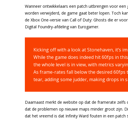
Wanneer ontwikkelaars een patch uitbrengen voor een 
worden verwijderd, de game gaat beter lopen. Toch kan 
de Xbox One-versie van Call of Duty: Ghosts die er voo
Digital Foundry-afdeling van Eurogamer.
Kicking off with a look at Stonehaven, it’s i
While the game does indeed hit 60fps in thi
the whole level is in view, with metrics var
As frame-rates fall below the desired 60fps
tear, adding some judder, making drops in 
Daarnaast merkt de website op dat de framerate zelfs d
dat de problemen op nieuwe maps minder groot zijn. Dig
dat het vreemd is dat Infinity Ward fouten in een patch