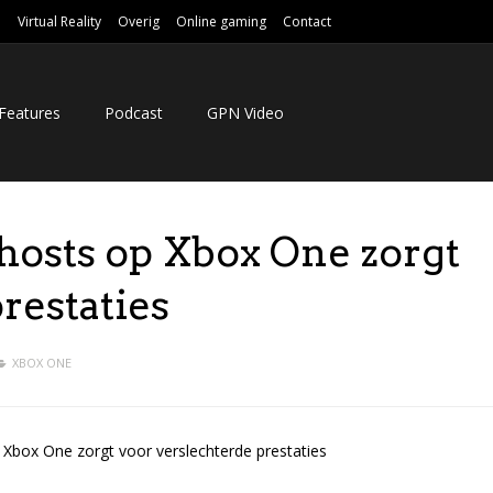
e
Virtual Reality
Overig
Online gaming
Contact
Features
Podcast
GPN Video
Ghosts op Xbox One zorgt
restaties
XBOX ONE