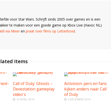
liefde voor Star Wars. Schrijft sinds 2005 over games en is een
Wakker te maken voor een goede game op Xbox Live (Havoc NL)
ld via Mixer
en
praat over films op Letterboxd
.
lated Items
next-
Call of Duty: Ghosts –
Activision: pers en fans
Devestation gameplay
kijken anders naar Call
video's
of Duty
10 APRIL 2014
5 DECEMBER 2013