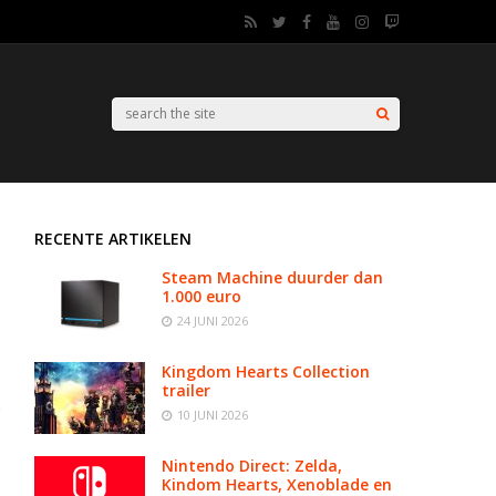
RECENTE ARTIKELEN
Steam Machine duurder dan
1.000 euro
24 JUNI 2026
Kingdom Hearts Collection
trailer
10 JUNI 2026
Nintendo Direct: Zelda,
Kindom Hearts, Xenoblade en