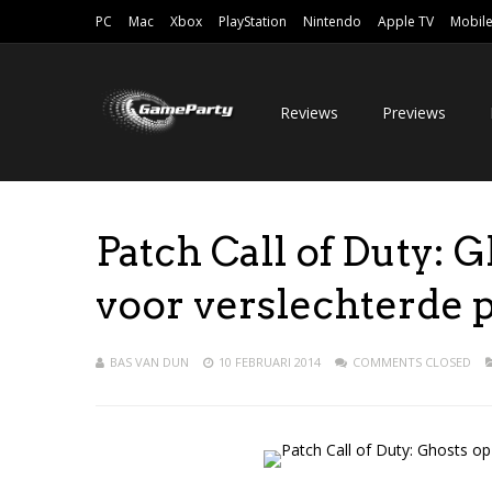
PC
Mac
Xbox
PlayStation
Nintendo
Apple TV
Mobil
Reviews
Previews
Patch Call of Duty: 
voor verslechterde p
BAS VAN DUN
10 FEBRUARI 2014
COMMENTS CLOSED