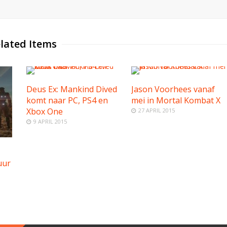
lated Items
Deus Ex: Mankind Dived
Jason Voorhees vanaf
komt naar PC, PS4 en
mei in Mortal Kombat X
Xbox One
27 APRIL 2015
9 APRIL 2015
uur