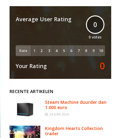
Average User Rating
0
0
votes
Rate
0
Your Rating
RECENTE ARTIKELEN
Steam Machine duurder dan
1.000 euro
24 JUNI 2026
Kingdom Hearts Collection
trailer