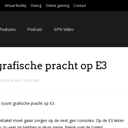
e
Virtual Reality
Overig
Online gaming
Contact
Features
Podcast
GPN Video
rafische pracht op E3
ATION 4
,
WII U
,
XBOX ONE
ektakel moet gaan zorgen op de next-gen consoles. Op de E3 lieten
o veel zin hebben in deze game. Bekijk snel de trailer!