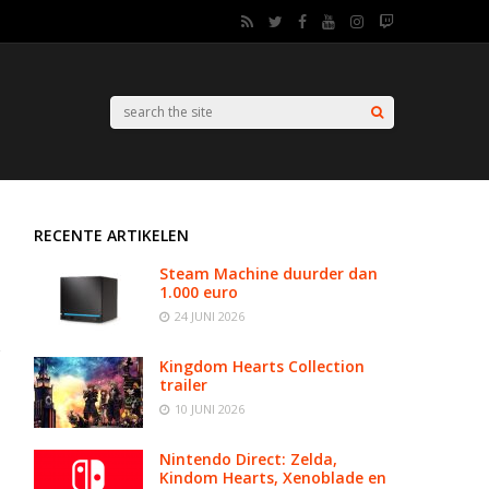
RECENTE ARTIKELEN
Steam Machine duurder dan
1.000 euro
24 JUNI 2026
Kingdom Hearts Collection
trailer
10 JUNI 2026
Nintendo Direct: Zelda,
Kindom Hearts, Xenoblade en