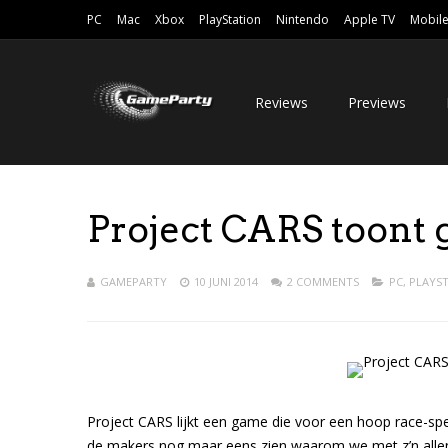
PC
Mac
Xbox
PlayStation
Nintendo
Apple TV
Mobil
Reviews
Previews
Project CARS toont g
GAMEPARTY
10 JUNI 2014
2 COMMENTS
PC
,
PLAYST
Project CARS lijkt een game die voor een hoop race-sp
de makers nog maar eens zien waarom we met z’n allen z