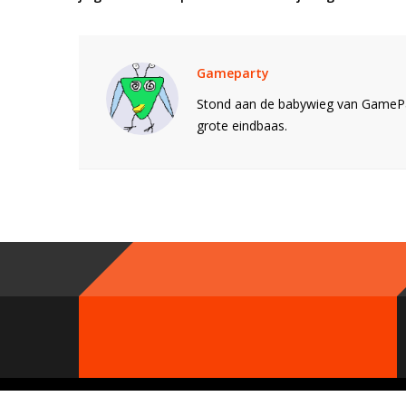
Gameparty
Stond aan de babywieg van GamePar
grote eindbaas.
© 2000 - 2019 GameParty Network. Contact:
Neem contact op