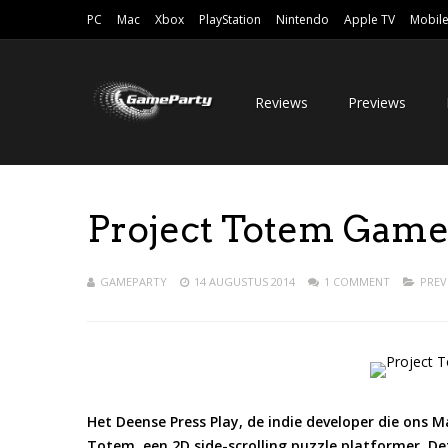
PC
Mac
Xbox
PlayStation
Nintendo
Apple TV
Mobil
Reviews
Previews
Project Totem Gam
GAMEPARTY
14 AUGUSTUS 2014
1 COMMENT
PREV
Het Deense Press Play, de indie developer die ons 
Totem, een 2D side-scrolling puzzle platformer. De