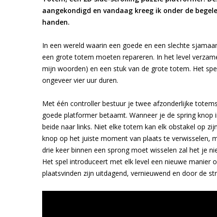
aangekondigd en vandaag kreeg ik onder de begeleid
handen.
In een wereld waarin een goede en een slechte sjamaa
een grote totem moeten repareren. In het level verzamel 
mijn woorden) en een stuk van de grote totem. Het spel 
ongeveer vier uur duren.
Met één controller bestuur je twee afzonderlijke totems
goede platformer betaamt. Wanneer je de spring knop ind
beide naar links. Niet elke totem kan elk obstakel op 
knop op het juiste moment van plaats te verwisselen, m
drie keer binnen een sprong moet wisselen zal het je nie
Het spel introduceert met elk level een nieuwe manier 
plaatsvinden zijn uitdagend, vernieuwend en door de stra