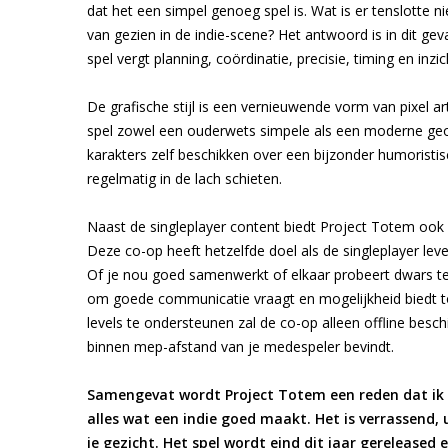
dat het een simpel genoeg spel is. Wat is er tenslotte
van gezien in de indie-scene? Het antwoord is in dit gev
spel vergt planning, coördinatie, precisie, timing en inzic
De grafische stijl is een vernieuwende vorm van pixel a
spel zowel een ouderwets simpele als een moderne geome
karakters zelf beschikken over een bijzonder humoristisc
regelmatig in de lach schieten.
Naast de singleplayer content biedt Project Totem ook 
Deze co-op heeft hetzelfde doel als de singleplayer level
Of je nou goed samenwerkt of elkaar probeert dwars te 
om goede communicatie vraagt en mogelijkheid biedt to
levels te ondersteunen zal de co-op alleen offline beschik
binnen mep-afstand van je medespeler bevindt.
Samengevat wordt Project Totem een reden dat ik sp
alles wat een indie goed maakt. Het is verrassend,
je gezicht. Het spel wordt eind dit jaar gereleased 