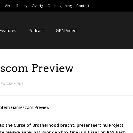
e
Virtual Reality
Overig
Online gaming
Contact
Features
Podcast
GPN Video
escom Preview
IEW
,
XBOX ONE
Max the Curse of Brotherhood bracht, presenteert nu Project
ze nieuwe aanwinst voor de Xbox One is dit jaar op PAX East