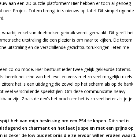
 nieuw aan een 2D puzzle-platformer? Hier hebben er toch al genoeg
al nee. Project Totem brengt iets nieuws op tafel. Dit simpel ogende
ht.
rt waarbij enkel van driehoeken gebruik wordt gemaakt. Dit geeft het
trische uitstraling die een plezier is om naar te kijken. De totem
he uitstraling en de verschillende gezichtsuitdrukkingen lieten me
een co-op mode. Hier bestuurt ieder twee gelijk gekleurde totems.
s: bereik het eind van het level en verzamel zo veel mogelijk trixels.
zitten; het is een uitdaging die zowel op het scherm als op de bank
t veel verschillende speelstijlen. Om deze communicatie-heavy
baar zijn. Zoals de dev’s het brachten: het is zo veel beter als je je
ijt heb van mijn beslissing om een PS4 te kopen. Dit spel is
 uitdagend en charmant en het laat je spelen met een grijns op
en is zeker de low budget prijs die ze ervoor willen vragen waard.