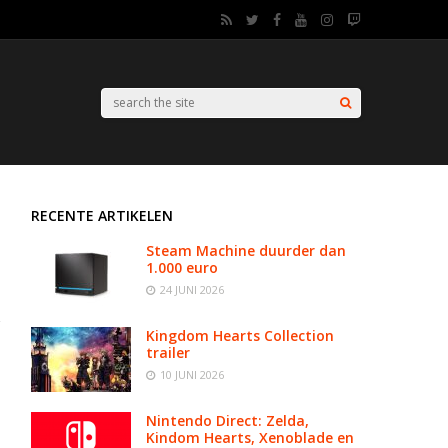
RECENTE ARTIKELEN
Steam Machine duurder dan
1.000 euro
24 JUNI 2026
Kingdom Hearts Collection
trailer
10 JUNI 2026
Nintendo Direct: Zelda,
Kindom Hearts, Xenoblade en