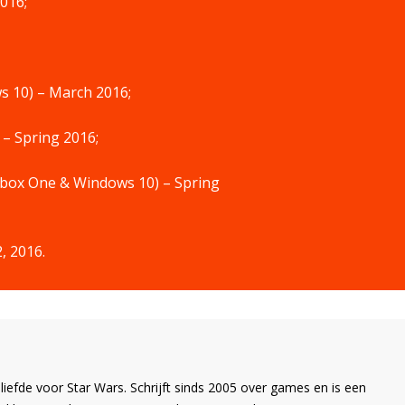
016;
ws 10) – March 2016;
 – Spring 2016;
 (Xbox One & Windows 10) – Spring
, 2016.
liefde voor Star Wars. Schrijft sinds 2005 over games en is een