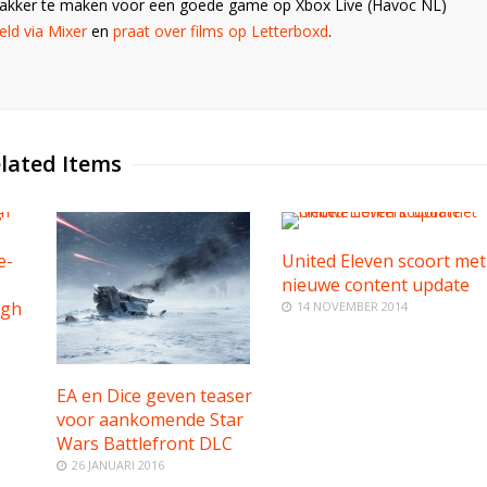
Wakker te maken voor een goede game op Xbox Live (Havoc NL)
ld via Mixer
en
praat over films op Letterboxd
.
lated Items
e-
United Eleven scoort met
nieuwe content update
ugh
14 NOVEMBER 2014
EA en Dice geven teaser
voor aankomende Star
Wars Battlefront DLC
26 JANUARI 2016