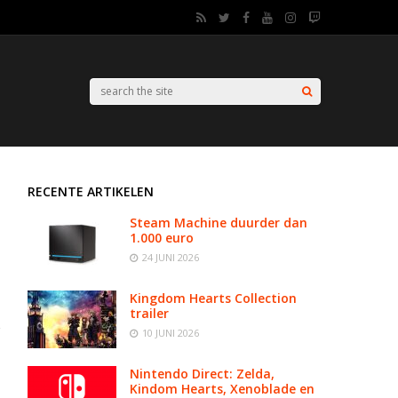
RECENTE ARTIKELEN
Steam Machine duurder dan
1.000 euro
24 JUNI 2026
Kingdom Hearts Collection
trailer
10 JUNI 2026
Nintendo Direct: Zelda,
Kindom Hearts, Xenoblade en