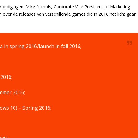
ankondigingen. Mike Nichols, Corporate Vice President of Marketing
n over de releases van verschillende games die in 2016 het licht gaan
 in spring 2016/launch in fall 2016;
 2016;
ummer 2016;
ws 10) – Spring 2016;