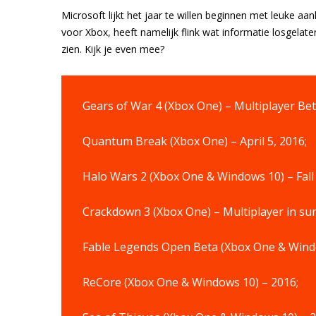
Microsoft lijkt het jaar te willen beginnen met leuke a
voor Xbox, heeft namelijk flink wat informatie losgelate
zien. Kijk je even mee?
Gears of War 4 (Xbox One) – Multiplayer Beta
Quantum Break (Xbox One) – April 5, 2016;
Halo Wars 2 (Xbox One & Windows 10) – Fall
Crackdown 3 (Xbox One) – Multiplayer in s
Fable Legends Open Beta (Xbox One & Windo
ReCore (Xbox One & Windows 10) – 2016;