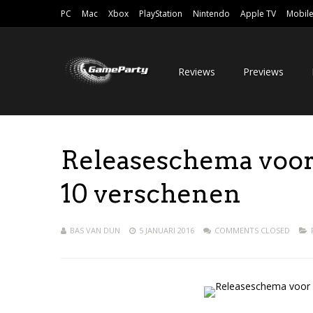
PC
Mac
Xbox
PlayStation
Nintendo
Apple TV
Mobil
Reviews
Previews
Releaseschema voo
10 verschenen
BAS VAN DUN
5 JANUARI 2016
COMMENTS CLOSED