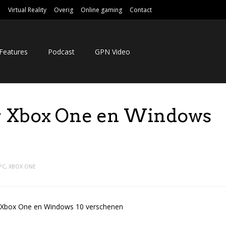
e
Virtual Reality
Overig
Online gaming
Contact
Features
Podcast
GPN Video
r Xbox One en Windows
PC
,
XBOX ONE