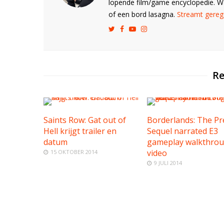
lopende film/game encyclopedie. 
of een bord lasagna.
Streamt gerege
Re
Saints Row: Gat out of
Borderlands: The Pr
Hell krijgt trailer en
Sequel narrated E3
datum
gameplay walkthro
video
15 OKTOBER 2014
9 JULI 2014