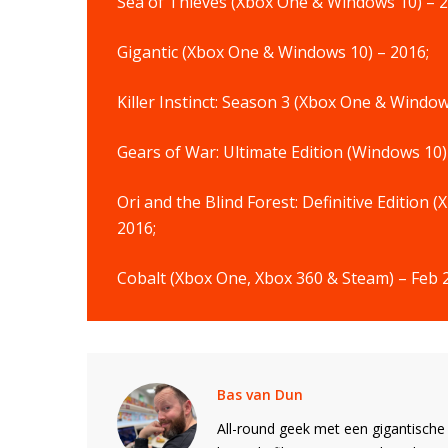
Sea of Thieves (Xbox One & Windows 10) – 2
Gigantic (Xbox One & Windows 10) – 2016;
Killer Instinct: Season 3 (Xbox One & Windo
Gears of War: Ultimate Edition (Windows 10)
Ori and the Blind Forest: Definitive Edition
2016;
Cobalt (Xbox One, Xbox 360 & Steam) – Feb 2
Bas van Dun
All-round geek met een gigantische 