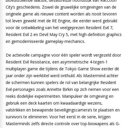
bloedstollende laatste, desastreuze hoofdstuk van Raccoon
City’s geschiedenis. Zowel de gruwelijke omgevingen van de
originele game als nieuwe content worden als nooit tevoren
tot leven gewekt met de RE Engine, die eerder werd gebruikt
voor de ontwikkeling van het veelgeprezen Resident Evil 7,
Resident Evil 2 en Devil May Cry 5, met high-definition graphics
en gemoderniseerde gameplay-mechanics.
De actievolle campagne voor één speler wordt vergezeld door
Resident Evil Resistance, een asymmetrische 4-tegen-1
multiplayer-game die tijdens de Tokyo Game Show eerder dit
jaar onder zijn werktitel werd onthuld. Als Mastermind achter
de schermen kunnen spelers de rol van belangrijke Resident
Evil-personages zoals Annette Birkin op zich nemen voor een
reeks dodelijke experimenten. Manipuleer de omgeving en
gebruik een deck kaarten om kwaadaardige wezens,
valstrikken en bewapende beveiligingscamera’s te plaatsen en
survivors te elimineren. Voor het eerst in de serie, krijgen
Masterminds zelfs directe controle over top-biowapens als G-