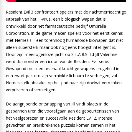
Resident Evil 3 confronteert spelers met de nachtmerrieachtige
uitbraak van het T-virus, een biologisch wapen dat is
ontwikkeld door het farmaceutische bedrijf Umbrella
Corporation. In de game maken spelers voor het eerst kennis
met Nemesis – een torenhoog humanoïde biowapen dat niet
alleen supersterk maar ook nog eens hoogst intelligent is.
Door zijn meedogenloze jacht op S.T.A.R.S.-lid Jill Valentine
werd dit monster een icoon van de Resident Evil-serie.
Gewapend met een arsenaal krachtige wapens en gehuld in
een zwart pak om zijn verminkte lichaam te verbergen, zal
Nemesis elk obstakel op het pad naar zijn doelwit verminken,
verpulveren of vernietigen.
De aangrijpende ontsnapping van Jill vindt plaats in de
gespannen uren die voorafgaan aan de gebeurtenissen van
het veelgeprezen en succesvolle Resident Evil 2. Intense
gevechten en breinbrekende puzzels komen samen in het