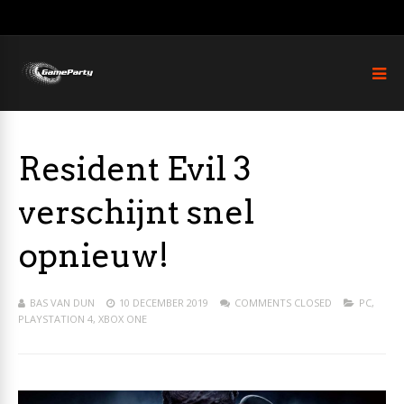
Resident Evil 3
verschijnt snel
opnieuw!
BAS VAN DUN
10 DECEMBER 2019
COMMENTS CLOSED
PC
,
PLAYSTATION 4
,
XBOX ONE