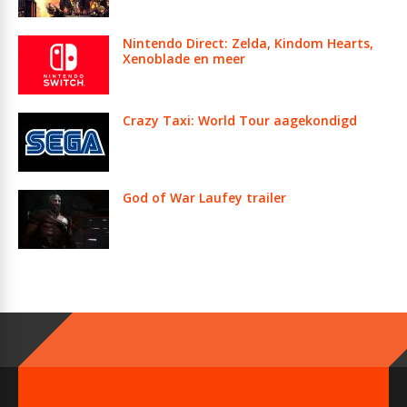
Nintendo Direct: Zelda, Kindom Hearts,
Xenoblade en meer
Crazy Taxi: World Tour aagekondigd
God of War Laufey trailer