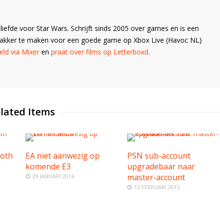
liefde voor Star Wars. Schrijft sinds 2005 over games en is een
Wakker te maken voor een goede game op Xbox Live (Havoc NL)
ld via Mixer
en
praat over films op Letterboxd
.
lated Items
roth
EA niet aanwezig op
PSN sub-account
komende E3
upgradebaar naar
master-account
29 JANUARI 2016
13 FEBRUARI 2015