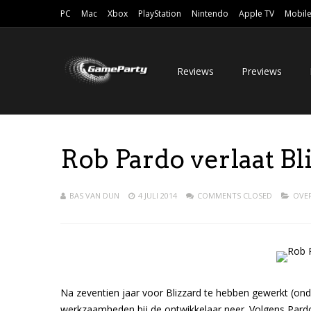
PC
Mac
Xbox
PlayStation
Nintendo
Apple TV
Mobil
Reviews
Previews
Rob Pardo verlaat Bl
BAS VAN DUN
4 JULI 2014
COMMENTS CLOSED
OVE
Na zeventien jaar voor Blizzard te hebben gewerkt (ond
werkzaamheden bij de ontwikkelaar neer. Volgens Pardo