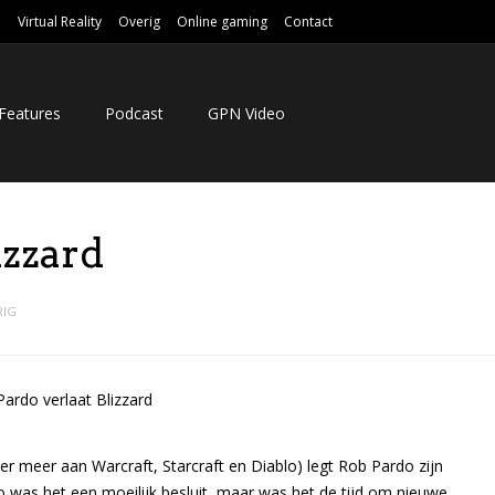
e
Virtual Reality
Overig
Online gaming
Contact
Features
Podcast
GPN Video
izzard
RIG
er meer aan Warcraft, Starcraft en Diablo) legt Rob Pardo zijn
 was het een moeilijk besluit, maar was het de tijd om nieuwe