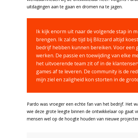
uitdagingen aan te gaan en dromen na te jagen.
Ik kijk enorm uit naar de volgende stap in mi
brengen. Ik zal de tijd bij Blizzard altijd k
bedrijf hebben kunnen bereiken. Voor een g
werken. De passie en toewijding van elke med
het uitvoerende team zit of in de klantenser
games af te leveren. De community is de red
mijn ziel en zaligheid kon storten in de gr
Pardo was vroeger een echte fan van het bedrijf. Het w
wie deze grote leegte binnen de ontwikkelaar op gaat vu
mensen wel op de hoogte houden van nieuwe projecte