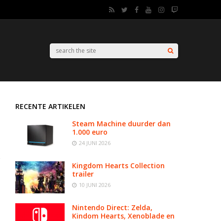
RECENTE ARTIKELEN
Steam Machine duurder dan
1.000 euro
24 JUNI 2026
Kingdom Hearts Collection
trailer
10 JUNI 2026
Nintendo Direct: Zelda,
Kindom Hearts, Xenoblade en