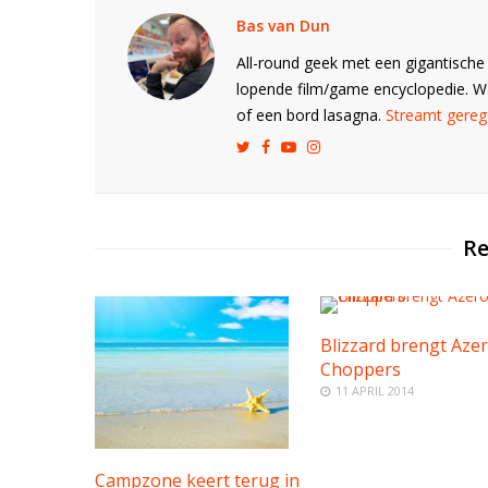
Bas van Dun
All-round geek met een gigantische 
lopende film/game encyclopedie. 
of een bord lasagna.
Streamt gerege
Re
Blizzard brengt Aze
Choppers
11 APRIL 2014
Campzone keert terug in