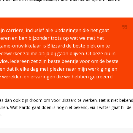
jn carriere, inclusief alle uitdagingen die het gaat
oesteren en ben bijzonder trots op wat we met het
ame-ontwikkelaar is Blizzard de beste plek om te
ewerker zal me altijd bij gaan blijven. Of deze nu in
vice, iedereen zet zijn beste beentje voor om de beste
en dat ik elke dag met plezier naar mijn werk ging en
ote werelden en ervaringen die we hebben gecreëerd.
as dan ook zijn droom om voor Blizzard te werken. Het is niet beken
llen. Wat Pardo gaat doen is nog niet bekend, via Twitter gaat hij de
n.