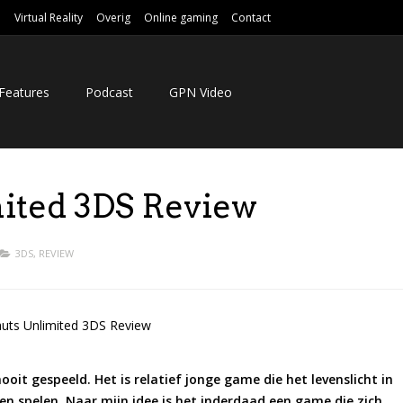
e
Virtual Reality
Overig
Online gaming
Contact
Features
Podcast
GPN Video
mited 3DS Review
3DS
,
REVIEW
nooit gespeeld. Het is relatief jonge game die het levenslicht in
n spelen. Naar mijn idee is het inderdaad een game die zich