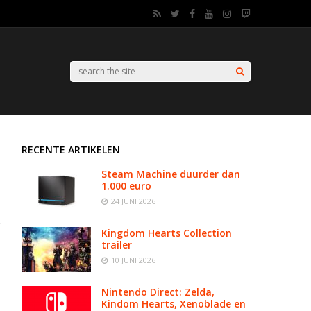
RECENTE ARTIKELEN
Steam Machine duurder dan
1.000 euro
24 JUNI 2026
Kingdom Hearts Collection
trailer
10 JUNI 2026
Nintendo Direct: Zelda,
Kindom Hearts, Xenoblade en