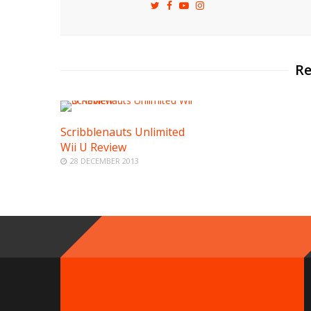
Re
Scribblenauts Unlimited
Wii U Review
28 DECEMBER 2013