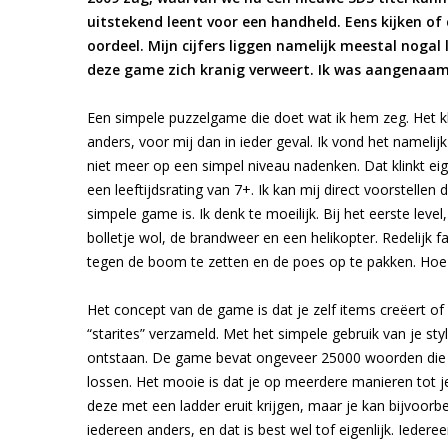
uitstekend leent voor een handheld. Eens kijken of
oordeel. Mijn cijfers liggen namelijk meestal noga
deze game zich kranig verweert. Ik was aangenaam
Een simpele puzzelgame die doet wat ik hem zeg. Het kli
anders, voor mij dan in ieder geval. Ik vond het namelijk
niet meer op een simpel niveau nadenken. Dat klinkt eig
een leeftijdsrating van 7+. Ik kan mij direct voorstellen
simpele game is. Ik denk te moeilijk. Bij het eerste lev
bolletje wol, de brandweer en een helikopter. Redelijk fa
tegen de boom te zetten en de poes op te pakken. Hoe s
Het concept van de game is dat je zelf items creëert o
“starites” verzameld. Met het simpele gebruik van je st
ontstaan. De game bevat ongeveer 25000 woorden die 
lossen. Het mooie is dat je op meerdere manieren tot 
deze met een ladder eruit krijgen, maar je kan bijvoo
iedereen anders, en dat is best wel tof eigenlijk. Ieder