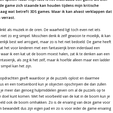
 de game zich staande kan houden tijdens mijn kritische
l laag wat betreft 3DS games. Maar ik kan alvast verklappen dat
 verrast.
nkt als muziek in de oren. De waarheid ligt toch even net iets
 niet zo erg simpel. Misschien denk ik zelf gewoon te moeilijk, ik kan
enlijk best wel arrogant, maar zo is het niet bedoeld. De game heeft
 dat het voor kinderen met een fantasierijk brein inderdaad een
el, waar ik een kat uit de boom moest halen, zat ik te denken aan een
ntasierijk, als zeg ik het zelf, maar ik hoefde alleen maar een ladder
impel kan het zijn.
f opdrachten geeft waardoor je de puzzels oplost en daarmee
ylus en een toetsenbord kun je objecten opschrijven die dan zullen
je meer dan genoeg hulpmiddelen geven om al de puzzels op te
je doel kunt komen. Met het voorbeeld van de kat in de boom kun je
rbeeld ook de boom omhakken. Zo is de ervaring van deze game voor
een bewandelt dus zijn eigen pad en zo is voor ieder de game-ervaring