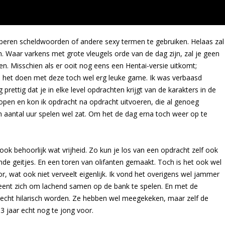
roberen scheldwoorden of andere sexy termen te gebruiken. Helaas zal
 Waar varkens met grote vleugels orde van de dag zijn, zal je geen
en. Misschien als er ooit nog eens een Hentai-versie uitkomt;
e het doen met deze toch wel erg leuke game. Ik was verbaasd
prettig dat je in elke level opdrachten krijgt van de karakters in de
lopen en kon ik opdracht na opdracht uitvoeren, die al genoeg
 aantal uur spelen wel zat. Om het de dag erna toch weer op te
ook behoorlijk wat vrijheid. Zo kun je los van een opdracht zelf ook
nde geitjes. En een toren van olifanten gemaakt. Toch is het ook wel
or, wat ook niet verveelt eigenlijk. Ik vond het overigens wel jammer
leent zich om lachend samen op de bank te spelen. En met de
echt hilarisch worden. Ze hebben wel meegekeken, maar zelf de
3 jaar echt nog te jong voor.