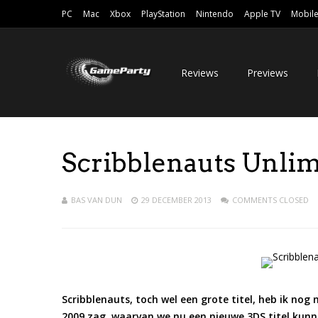
PC
Mac
Xbox
PlayStation
Nintendo
Apple TV
Mobil
Reviews
Previews
Scribblenauts Unli
BAS VAN DUN
29 DECEMBER 2013
COMMENTS CLOSED
Scribblenauts, toch wel een grote titel, heb ik nog 
2009 zag, waarvan we nu een nieuwe 3DS titel kunne