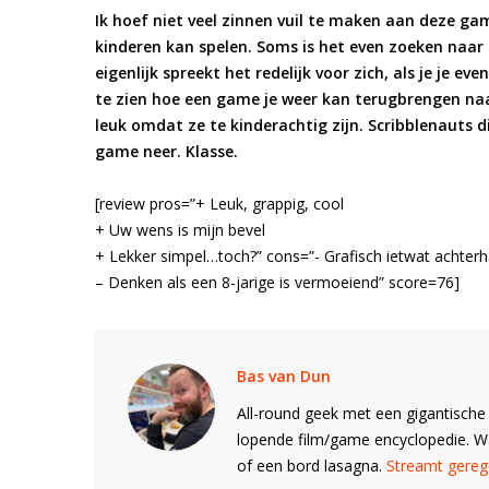
Ik hoef niet veel zinnen vuil te maken aan deze gam
kinderen kan spelen. Soms is het even zoeken naar
eigenlijk spreekt het redelijk voor zich, als je je e
te zien hoe een game je weer kan terugbrengen naar 
leuk omdat ze te kinderachtig zijn. Scribblenauts d
game neer. Klasse.
[review pros=”+ Leuk, grappig, cool
+ Uw wens is mijn bevel
+ Lekker simpel…toch?” cons=”- Grafisch ietwat achterh
– Denken als een 8-jarige is vermoeiend” score=76]
Bas van Dun
All-round geek met een gigantische 
lopende film/game encyclopedie. 
of een bord lasagna.
Streamt gerege