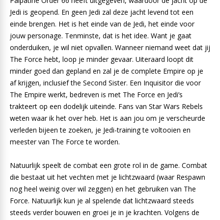
Palpatine Order 66 heeft uitgegeven, waardoor de jacht op de
Jedi is geopend. En geen Jedi zal deze jacht levend tot een
einde brengen. Het is het einde van de Jedi, het einde voor
jouw personage. Tenminste, dat is het idee. Want je gaat
onderduiken, je wil niet opvallen. Wanneer niemand weet dat jij
The Force hebt, loop je minder gevaar. Uiteraard loopt dit
minder goed dan gepland en zal je de complete Empire op je
af krijgen, inclusief the Second Sister. Een Inquisitor die voor
The Empire werkt, bedreven is met The Force en Jedi’s
trakteert op een dodelijk uiteinde. Fans van Star Wars Rebels
weten waar ik het over heb. Het is aan jou om je verscheurde
verleden bijeen te zoeken, je Jedi-training te voltooien en
meester van The Force te worden.
Natuurlijk speelt de combat een grote rol in de game. Combat
die bestaat uit het vechten met je lichtzwaard (waar Respawn
nog heel weinig over wil zeggen) en het gebruiken van The
Force. Natuurlijk kun je al spelende dat lichtzwaard steeds
steeds verder bouwen en groei je in je krachten. Volgens de