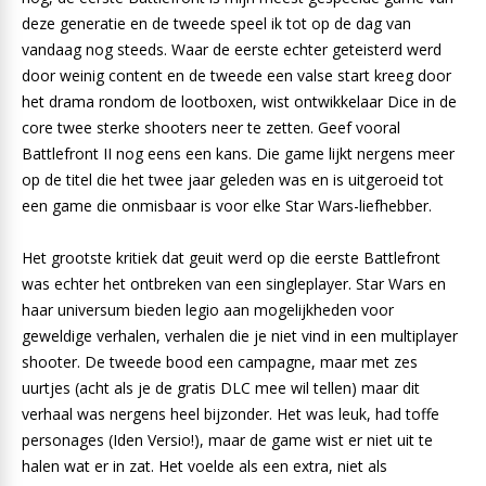
deze generatie en de tweede speel ik tot op de dag van
vandaag nog steeds. Waar de eerste echter geteisterd werd
door weinig content en de tweede een valse start kreeg door
het drama rondom de lootboxen, wist ontwikkelaar Dice in de
core twee sterke shooters neer te zetten. Geef vooral
Battlefront II nog eens een kans. Die game lijkt nergens meer
op de titel die het twee jaar geleden was en is uitgeroeid tot
een game die onmisbaar is voor elke Star Wars-liefhebber.
Het grootste kritiek dat geuit werd op die eerste Battlefront
was echter het ontbreken van een singleplayer. Star Wars en
haar universum bieden legio aan mogelijkheden voor
geweldige verhalen, verhalen die je niet vind in een multiplayer
shooter. De tweede bood een campagne, maar met zes
uurtjes (acht als je de gratis DLC mee wil tellen) maar dit
verhaal was nergens heel bijzonder. Het was leuk, had toffe
personages (Iden Versio!), maar de game wist er niet uit te
halen wat er in zat. Het voelde als een extra, niet als