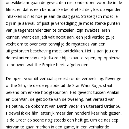
ontwikkelaar gaan de gevechten niet onderdoen voor die in de
films, en dat is een behoorlijke belofte! Echter, los op vijanden
inhakken is niet hoe je aan de slag gaat. Strategisch moet je
zijn in je aanval, of juist je verdediging. Je moet sterke punten
van je tegenstander zien te omzeilen, zijn zwaktes leren
kennen. Want een Jedi valt nooit aan, een Jedi verdedigt. Je
vecht om te overleven terwijl je de mysteries van een
uitgestorven beschaving moet ontdekken. Het is aan jou om
de restanten van de Jedi-orde bij elkaar te rapen, op opnieuw
te bouwen wat the Empire heeft afgebroken.
De opzet voor dit verhaal spreekt tot de verbeelding. Revenge
of the Sith, de derde episode uit de Star Wars Saga, staat
bekend om enkele hoogtepunten. Het gevecht tussen Anakin
en Obi-Wan, de geboorte van de tweeling, het verraad van
Palpatine, de opkomst van Darth Vader en uiteraard Order 66.
Hoewel ik die film letterlijk meer dan honderd keer heb gezien,
is de Order 66 scene nog steeds een heftige. Om de nasleep
hiervan te gaan merken in een game, in een verhalende