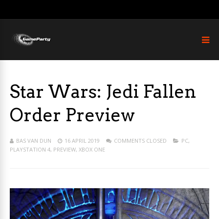
Star Wars: Jedi Fallen
Order Preview
BAS VAN DUN
16 APRIL 2019
COMMENTS CLOSED
PC
,
PLAYSTATION 4
,
PREVIEW
,
XBOX ONE