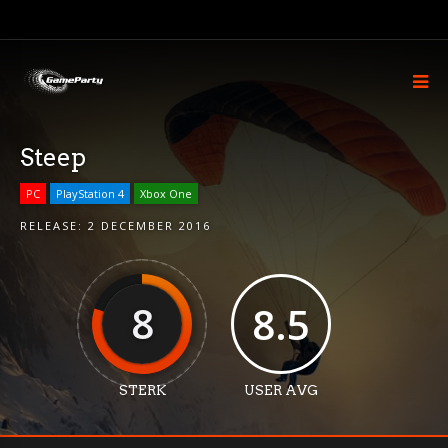
Steep
PC
PlayStation 4
Xbox One
RELEASE:
2 DECEMBER 2016
8
8.5
STERK
USER AVG