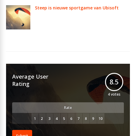
Steep is nieuwe sportgame van Ubisoft
Average User
8.5
Rating
4
votes
Rate
Submit