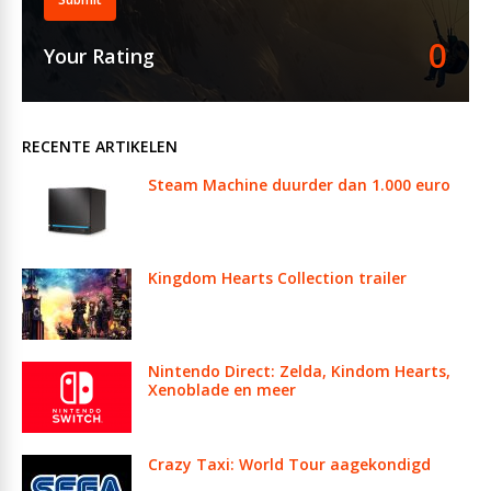
0
Your Rating
RECENTE ARTIKELEN
Steam Machine duurder dan 1.000 euro
Kingdom Hearts Collection trailer
Nintendo Direct: Zelda, Kindom Hearts,
Xenoblade en meer
Crazy Taxi: World Tour aagekondigd