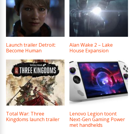
Launch trailer Detroit:
Alan Wake 2 – Lake
Become Human
House Expansion
Total War: Three
Lenovo Legion toont
Kingdoms launch trailer
Next-Gen Gaming Power
met handhelds