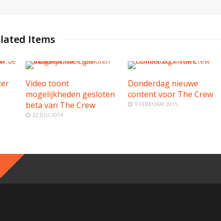
lated Items
ter
Video toont
Donderdag nieuwe
mogelijkheden gesloten
content voor The Crew
beta van The Crew
9 FEBRUARI 2015
22 JULI 2014