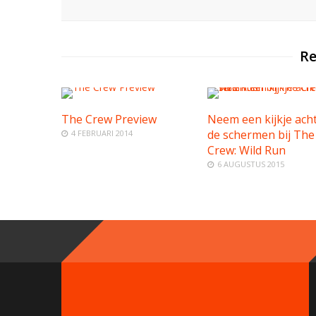
Re
The Crew Preview
Neem een kijkje ach
de schermen bij The
4 FEBRUARI 2014
Crew: Wild Run
6 AUGUSTUS 2015