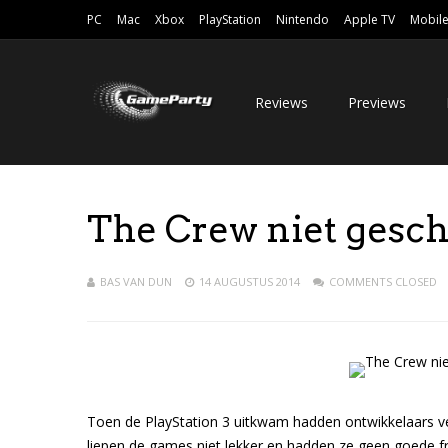
PC
Mac
Xbox
PlayStation
Nintendo
Apple TV
Mobil
Reviews
Previews
The Crew niet geschi
BAS VAN DUN
14 AUGUSTUS 2014
COMMENTS CLOSED
Toen de PlayStation 3 uitkwam hadden ontwikkelaars ve
liepen de games niet lekker en hadden ze geen goede fr