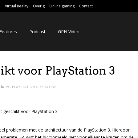
e
Virtual Reality
Overig
Online gaming
Contact
Features
Podcast
GPN Video
kt voor PlayStation 3
PC
,
PLAYSTATION 4
,
XBOX ONE
el problemen met de architectuur van de PlayStation 3. Hierdoor
amerate. EA wist het bijvoorbeeld niet voor elkaar te krijgen om de