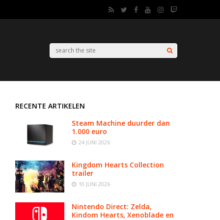
RECENTE ARTIKELEN
Steam Machine duurder dan
1.000 euro
24 JUNI 2026
Kingdom Hearts Collection
trailer
10 JUNI 2026
Nintendo Direct: Zelda,
Kindom Hearts, Xenoblade en