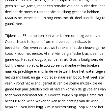
geen nieuwe game, maar een remake van een ouder deel, een
deel dat de meeste Nintendofielen allang gespeeld hebben.
Maar is het vervelend om nog eens met dit deel aan de slag te
gaan? Nee.
Tijdens de E3 demo kon ik ervoor kiezen om nog eens over
Outset Island te lopen of om meteen een eindbaas te
bevechten. Om even vertrouwd te raken met de ‘nieuwe game’
koos ik voor het eerste. Al snel viel de grafische kracht van de
game op. Het spel oogt bijzonder strak. Gras is knalgroen, de
lucht is enorm blauw. Je zou zo een vakantie willen boeken
naar dit prachtige eiland. In de verte zie ik hoe het water tegen
het strand knalt en ga ik op zoek naar een boot. Niet veel later
vaar ik rond het eiland, geniet ik van die sterke muziek die de
game tien jaar geleden ook al had en komen de gevoelens van
toen weer helemaal terug. Door te swipen op mijn GamePad
bestuur ik de Wind Waker en kan ik de richting van de wind
bepalen. Even later krijg ik mijn vechttraining, loop ik door het