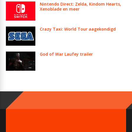
Nintendo Direct: Zelda, Kindom Hearts,
Xenoblade en meer
Crazy Taxi: World Tour aagekondigd
God of War Laufey trailer