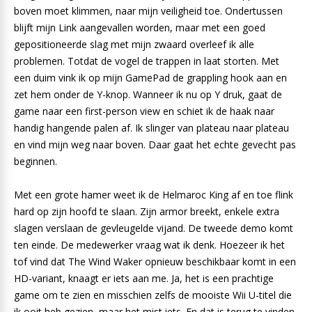
boven moet klimmen, naar mijn veiligheid toe. Ondertussen
blijft mijn Link aangevallen worden, maar met een goed
gepositioneerde slag met mijn zwaard overleef ik alle
problemen. Totdat de vogel de trappen in laat storten. Met
een duim vink ik op mijn GamePad de grappling hook aan en
zet hem onder de Y-knop. Wanneer ik nu op Y druk, gaat de
game naar een first-person view en schiet ik de haak naar
handig hangende palen af. Ik slinger van plateau naar plateau
en vind mijn weg naar boven. Daar gaat het echte gevecht pas
beginnen.
Met een grote hamer weet ik de Helmaroc King af en toe flink
hard op zijn hoofd te slaan. Zijn armor breekt, enkele extra
slagen verslaan de gevleugelde vijand. De tweede demo komt
ten einde. De medewerker vraag wat ik denk. Hoezeer ik het
tof vind dat The Wind Waker opnieuw beschikbaar komt in een
HD-variant, knaagt er iets aan me. Ja, het is een prachtige
game om te zien en misschien zelfs de mooiste Wii U-titel die
ik ooit heb gezien, maar het mist iets. En dat is terug te vinden