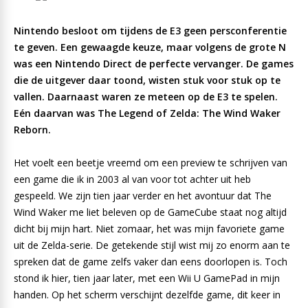
Nintendo besloot om tijdens de E3 geen persconferentie
te geven. Een gewaagde keuze, maar volgens de grote N
was een Nintendo Direct de perfecte vervanger. De games
die de uitgever daar toond, wisten stuk voor stuk op te
vallen. Daarnaast waren ze meteen op de E3 te spelen.
Eén daarvan was The Legend of Zelda: The Wind Waker
Reborn.
Het voelt een beetje vreemd om een preview te schrijven van
een game die ik in 2003 al van voor tot achter uit heb
gespeeld. We zijn tien jaar verder en het avontuur dat The
Wind Waker me liet beleven op de GameCube staat nog altijd
dicht bij mijn hart. Niet zomaar, het was mijn favoriete game
uit de Zelda-serie. De getekende stijl wist mij zo enorm aan te
spreken dat de game zelfs vaker dan eens doorlopen is. Toch
stond ik hier, tien jaar later, met een Wii U GamePad in mijn
handen. Op het scherm verschijnt dezelfde game, dit keer in