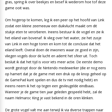
gras, spring ik over beekjes en besef ik wederom hoe tof deze
game ooit was.
Om hogerop te komen, leg ik een peer op het hoofd van Link
zodat een kleine zeemeeuw een duikvlucht maakt om dit
stukje eten te verorberen. Ineens bestuur ik de vogel en zie ik
het eiland van bovenaf. Ik vlieg over het water, zie het zusje
van Link in een hoge toren en kom tot de conclusie dat het
eiland leeft. Overal doen de inwoners waar ze goed in zijn,
vliegen vogels door de lucht en ademt het sfeer uit. Toch
besluit ik dat het tijd is voor iets meer actie. De eerste demo
wordt gestopt door de Nintendo medewerker (die er nog eens
op hamert dat je de game met een druk op de knop geheel op
de GamePad kunt spelen en dus de tv niet nodig hebt) en
ineens neem ik het op tegen een gevleugelde eindbaas.
Wanneer je de game tien jaar geleden gespeeld hebt, zal de
naam Helmaroc King je vast bekend in de oren klinken.
De grote vogel valt me aan terwijl ik via diverse trappen naar