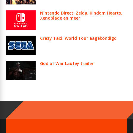
Nintendo Direct: Zelda, Kindom Hearts,
Xenoblade en meer
Crazy Taxi: World Tour aagekondigd
God of War Laufey trailer