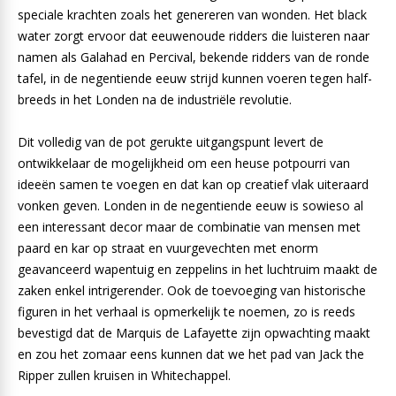
speciale krachten zoals het genereren van wonden. Het black
water zorgt ervoor dat eeuwenoude ridders die luisteren naar
namen als Galahad en Percival, bekende ridders van de ronde
tafel, in de negentiende eeuw strijd kunnen voeren tegen half-
breeds in het Londen na de industriële revolutie.
Dit volledig van de pot gerukte uitgangspunt levert de
ontwikkelaar de mogelijkheid om een heuse potpourri van
ideeën samen te voegen en dat kan op creatief vlak uiteraard
vonken geven. Londen in de negentiende eeuw is sowieso al
een interessant decor maar de combinatie van mensen met
paard en kar op straat en vuurgevechten met enorm
geavanceerd wapentuig en zeppelins in het luchtruim maakt de
zaken enkel intrigerender. Ook de toevoeging van historische
figuren in het verhaal is opmerkelijk te noemen, zo is reeds
bevestigd dat de Marquis de Lafayette zijn opwachting maakt
en zou het zomaar eens kunnen dat we het pad van Jack the
Ripper zullen kruisen in Whitechappel.