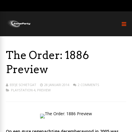
The Order: 1886
Preview
EEFJE SCHIETGAT
28 JANUARI 2014
2 COMMENTS
PLAYSTATION 4
,
PREVIEW
Op een gure regenachtige decemberavond in 2005 was