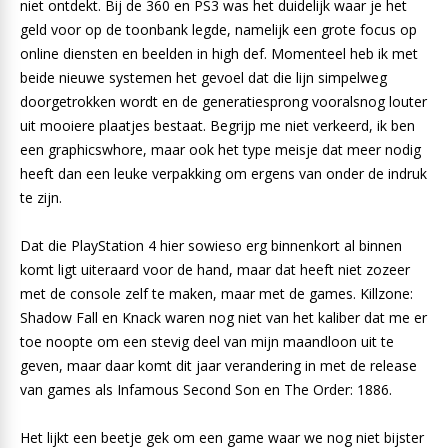
niet ontdekt. Bij de 360 en PS3 was het duidelijk waar je het
geld voor op de toonbank legde, namelijk een grote focus op
online diensten en beelden in high def. Momenteel heb ik met
beide nieuwe systemen het gevoel dat die lijn simpelweg
doorgetrokken wordt en de generatiesprong vooralsnog louter
uit mooiere plaatjes bestaat. Begrijp me niet verkeerd, ik ben
een graphicswhore, maar ook het type meisje dat meer nodig
heeft dan een leuke verpakking om ergens van onder de indruk
te zijn.
Dat die PlayStation 4 hier sowieso erg binnenkort al binnen
komt ligt uiteraard voor de hand, maar dat heeft niet zozeer
met de console zelf te maken, maar met de games. Killzone:
Shadow Fall en Knack waren nog niet van het kaliber dat me er
toe noopte om een stevig deel van mijn maandloon uit te
geven, maar daar komt dit jaar verandering in met de release
van games als Infamous Second Son en The Order: 1886.
Het lijkt een beetje gek om een game waar we nog niet bijster