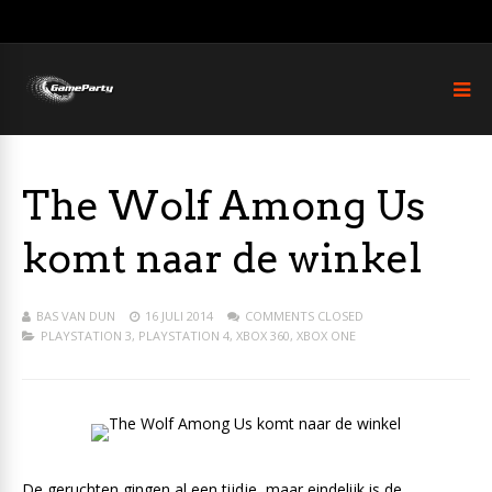
The Wolf Among Us
komt naar de winkel
BAS VAN DUN
16 JULI 2014
COMMENTS CLOSED
PLAYSTATION 3
,
PLAYSTATION 4
,
XBOX 360
,
XBOX ONE
De geruchten gingen al een tijdje, maar eindelijk is de