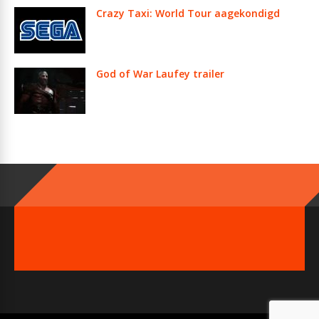
Crazy Taxi: World Tour aagekondigd
God of War Laufey trailer