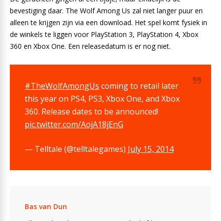
bevestiging daar. The Wolf Among Us zal niet langer puur en
alleen te krijgen zijn via een download. Het spel komt fysiek in
de winkels te liggen voor PlayStation 3, PlayStation 4, Xbox
360 en Xbox One. Een releasedatum is er nog niet.
#TheWolfAmongUs
coming to retail later
this year on PS4, PS3, Xbox One, and Xbox
360. Release dates to be announced!
pic.twitter.com/AojA18jEnG
— Telltale (@telltalegames)
July 15, 2014
Bas van Dun