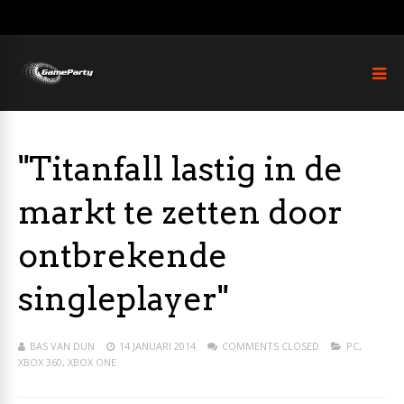
"Titanfall lastig in de
markt te zetten door
ontbrekende
singleplayer"
BAS VAN DUN
14 JANUARI 2014
COMMENTS CLOSED
PC
,
XBOX 360
,
XBOX ONE