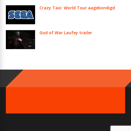
Crazy Taxi: World Tour aagekondigd
God of War Laufey trailer