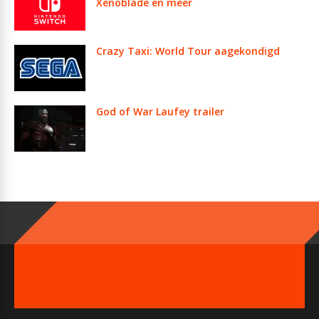
Xenoblade en meer
Crazy Taxi: World Tour aagekondigd
God of War Laufey trailer