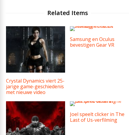
Related Items
Samsung en Oculus
bevestigen Gear VR
Crystal Dynamics viert 25-
jarige game-geschiedenis
met nieuwe video
Joel speelt clicker in The
Last of Us-verfilming