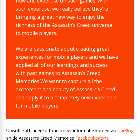
how and expertise on such games. With
such expertise, we really believe they’re
bringing a great new way to enjoy the
richness of the Assassin’s Creed universe
to mobile players.
We are passionate about creating great
experiences for mobile players and we have
applied all of our learnings and success
with past games to Assassin’s Creed
Memories.We want to capture all the
excitement and beauty of Assassin’s Creed
and apply it to a completely new experience
for mobile players.
Ubisoft zal binnenkort met meer informatie komen via
UbiBlog
en de Assassin’s Creed Memories
Facebookpagina