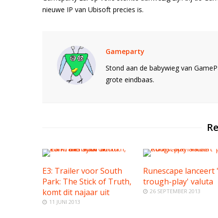
nieuwe IP van Ubisoft precies is.
Gameparty
Stond aan de babywieg van GamePar
grote eindbaas.
Re
E3: Trailer voor South
Runescape lanceert 
Park: The Stick of Truth,
trough-play' valuta
komt dit najaar uit
26 SEPTEMBER 2013
11 JUNI 2013