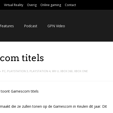
e
Virtual Reality
Overig
Online gaming
Contact
Features
Podcast
GPN Video
com titels
PC
,
PLAYSTATION 3
,
PLAYSTATION 4
,
WII U
,
XBOX 360
,
XBOX ONE
maakt die ze zullen tonen op de Gamescom in Keulen dit jaar. Dit