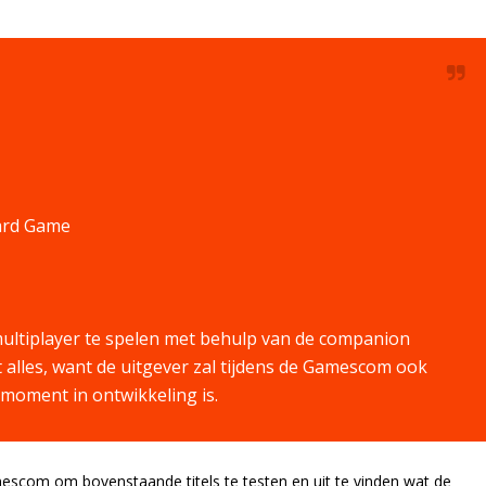
ard Game
 multiplayer te spelen met behulp van de companion
t alles, want de uitgever zal tijdens de Gamescom ook
 moment in ontwikkeling is.
mescom om bovenstaande titels te testen en uit te vinden wat de