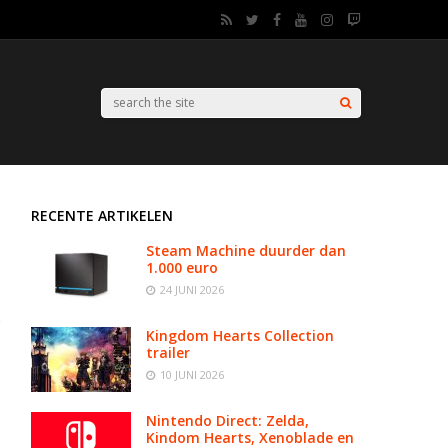
RECENTE ARTIKELEN
Steam Machine duurder dan
1.000 euro
24 JUNI 2026
Kingdom Hearts Collection
trailer
10 JUNI 2026
Nintendo Direct: Zelda,
Kindom Hearts, Xenoblade en