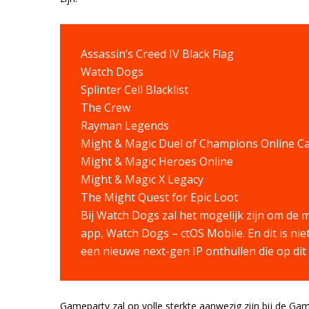
Assassin’s Creed IV Black Flag
Watch Dogs
Splinter Cell Blacklist
The Crew
Rayman Legends
Might & Magic Duel of Champions Online C
Might & Magic Heroes Online
Might & Magic X Legacy
The Might Quest for Epic Loot
Bij Watch Dogs zal het mogelijk zijn om de
app, Watch Dogs – ctOS Mobile. En dit is nie
een nieuwe next-gen IP onthullen die op dit
Gameparty zal op volle sterkte aanwezig zijn bij de Ga