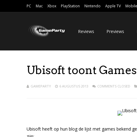
PC
Mac
Xbox
PlayStation
Nintendo
Apple TV
Mobil
Reviews
Previews
Ubisoft toont Games
GAMEPARTY
6 AUGUSTUS 2013
COMMENTS CLOSED
Ubisoft heeft op hun blog de lijst met games bekend ge
zijn: