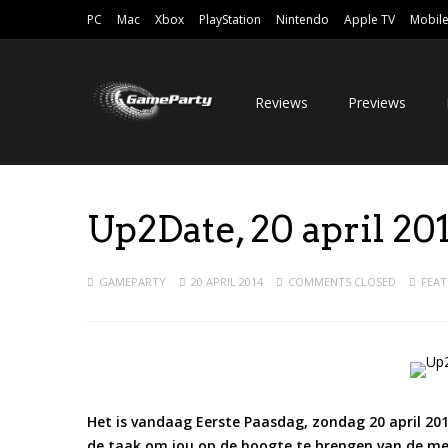
PC
Mac
Xbox
PlayStation
Nintendo
Apple TV
Mobil
Reviews
Previews
Up2Date, 20 april 20
GAMEPARTY
20 APRIL 2014
COMMENTS CLOSED
FEAT
Het is vandaag Eerste Paasdag, zondag 20 april 201
de taak om jou op de hoogte te brengen van de me