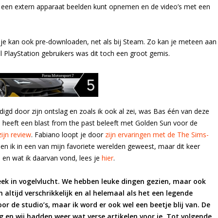
ia een extern apparaat beelden kunt opnemen en de video’s met een
r je kan ook pre-downloaden, net als bij Steam. Zo kan je meteen aan
al PlayStation gebruikers was dit toch een groot gemis.
digd door zijn ontslag en zoals ik ook al zei, was Bas één van deze
 heeft een blast from the past beleeft met Golden Sun voor de
zijn review
. Fabiano loopt je door
zijn ervaringen met de The Sims-
 ben ik in een van mijn favoriete werelden geweest, maar dit keer
ne en wat ik daarvan vond, lees je
hier
.
ek in vogelvlucht. We hebben leuke dingen gezien, maar ook
tijd verschrikkelijk en al helemaal als het een legende
oor de studio’s, maar ik word er ook wel een beetje blij van. De
g en wij hadden weer wat verse artikelen voor je. Tot volgende