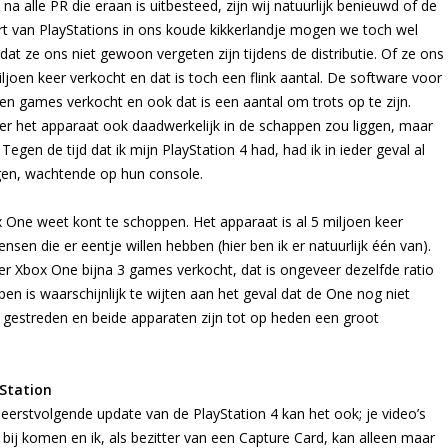
na alle PR die eraan is uitbesteed, zijn wij natuurlijk benieuwd of de
rt van PlayStations in ons koude kikkerlandje mogen we toch wel
t ze ons niet gewoon vergeten zijn tijdens de distributie. Of ze ons
miljoen keer verkocht en dat is toch een flink aantal. De software voor
oen games verkocht en ook dat is een aantal om trots op te zijn.
r het apparaat ook daadwerkelijk in de schappen zou liggen, maar
egen de tijd dat ik mijn PlayStation 4 had, had ik in ieder geval al
gen, wachtende op hun console.
x One weet kont te schoppen. Het apparaat is al 5 miljoen keer
en die er eentje willen hebben (hier ben ik er natuurlijk één van).
per Xbox One bijna 3 games verkocht, dat is ongeveer dezelfde ratio
open is waarschijnlijk te wijten aan het geval dat de One nog niet
niet gestreden en beide apparaten zijn tot op heden een groot
yStation
 eerstvolgende update van de PlayStation 4 kan het ook; je video’s
bij komen en ik, als bezitter van een Capture Card, kan alleen maar