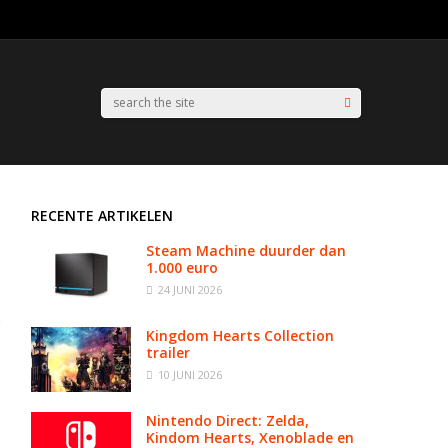
RECENTE ARTIKELEN
Steam Machine duurder dan
1.000 euro
24 JUNI 2026
Kingdom Hearts Collection
trailer
10 JUNI 2026
Nintendo Direct: Zelda,
Kindom Hearts, Xenoblade en