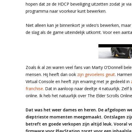
hopen dat ze de HDCP beveiliging uitzetten zodat je v
programma naar voorkeur kunt bewerken.
Niet alleen kan je binnenkort je video’s bewerken, maa
de slag als de game uiteindelijk uitkomt. Voor een aant
Zoals ik al zei waren veel fans van Marty O’Donnell bele
mensen. Hij heeft dan ook
zijn gevoelens geuit
. Harmen
Virtual Console en heeft zijn ervaring met je gedeeld in
franchise.
Dat in aanloop naar deeltje 4 natuurlijk. Zelf
online. Ik heb het natuurlijk over The Elder Scrolls Onli
Dat was het weer dames en heren. De afgelopen we
dieptrieste momenten meegemaakt. Ontslagen zijn al
betreft en goede verkopen zijn altijd leuk. Vooral v
firmware voor PlayStation zorgt voor een inhaalsla