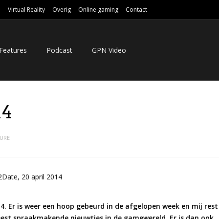
e
Virtual Reality
Overig
Online gaming
Contact
Features
Podcast
GPN Video
14
URE
4. Er is weer een hoop gebeurd in de afgelopen week en mij rest
est spraakmakende nieuwtjes in de gamewereld. Er is dan ook