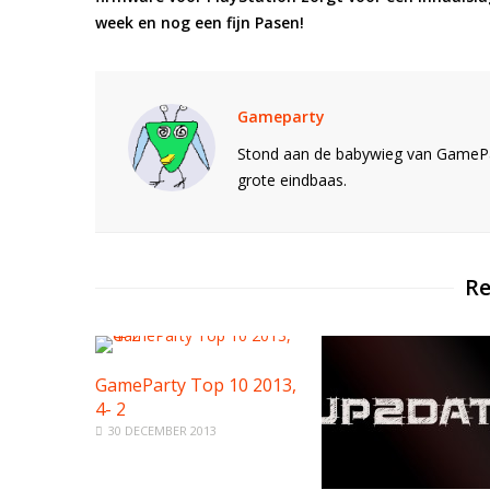
week en nog een fijn Pasen!
Gameparty
Stond aan de babywieg van GamePar
grote eindbaas.
Re
GameParty Top 10 2013,
4- 2
30 DECEMBER 2013