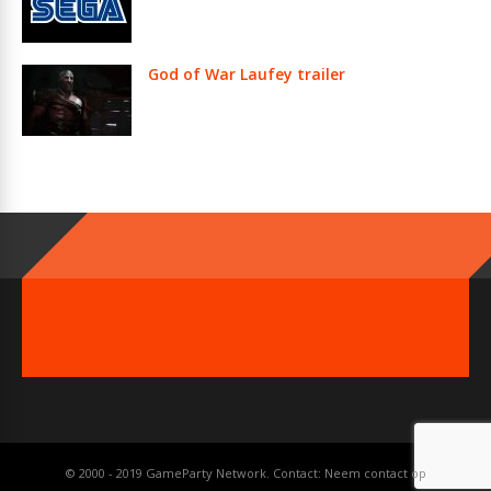
God of War Laufey trailer
© 2000 - 2019 GameParty Network. Contact:
Neem contact op