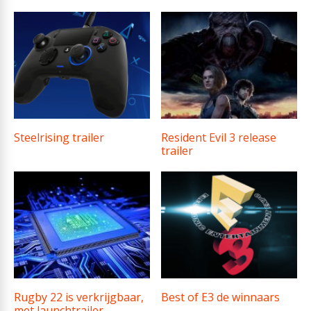
Steelrising trailer
Resident Evil 3 release
trailer
Rugby 22 is verkrijgbaar,
Best of E3 de winnaars
met launchtrailer