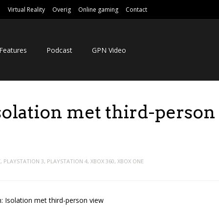
e
Virtual Reality
Overig
Online gaming
Contact
Features
Podcast
GPN Video
solation met third-person
C
,
PLAYSTATION 3
,
PLAYSTATION 4
,
XBOX 360
,
XBOX ONE