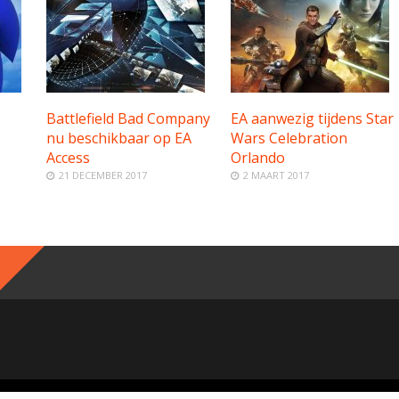
Battlefield Bad Company
EA aanwezig tijdens Star
nu beschikbaar op EA
Wars Celebration
Access
Orlando
21 DECEMBER 2017
2 MAART 2017