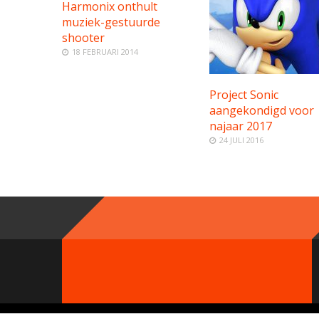
Harmonix onthult
muziek-gestuurde
shooter
18 FEBRUARI 2014
Project Sonic
aangekondigd voor
najaar 2017
24 JULI 2016