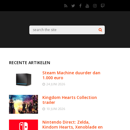
RECENTE ARTIKELEN
Steam Machine duurder dan
1.000 euro
24 JUNI 2026
Kingdom Hearts Collection
trailer
10 JUNI 2026
Nintendo Direct: Zelda,
Kindom Hearts, Xenoblade en