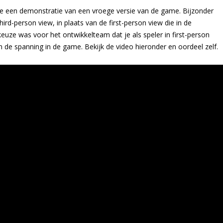
ope een demonstratie van een vroege versie van de game. Bijzonder
rd-person view, in plaats van de first-person view die in de
keuze was voor het ontwikkelteam dat je als speler in first-person
n de spanning in de game. Bekijk de video hieronder en oordeel zelf.