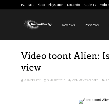
PC
Mac
Xbox
PlayStation
Nintendo
Apple TV
Mobil
Reviews
Previews
Video toont Alien: I
view
GAMEPARTY
5 MAART 2015
COMMENTS CLOSED
P