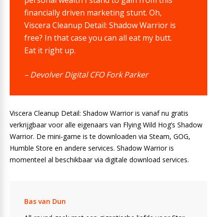
financially driven marketing stunt. Oh,
Viscera Cleanup Detail: Shadow Warrior is
free? In that case you can all eat my butt.
Eat it right up.
– Devolver Digital CFO Fork Parker
Viscera Cleanup Detail: Shadow Warrior is vanaf nu gratis
verkrijgbaar voor alle eigenaars van Flying Wild Hog’s Shadow
Warrior. De mini-game is te downloaden via Steam, GOG,
Humble Store en andere services. Shadow Warrior is
momenteel al beschikbaar via digitale download services.
Bas van Dun