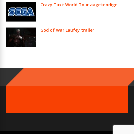
Crazy Taxi: World Tour aagekondigd
God of War Laufey trailer