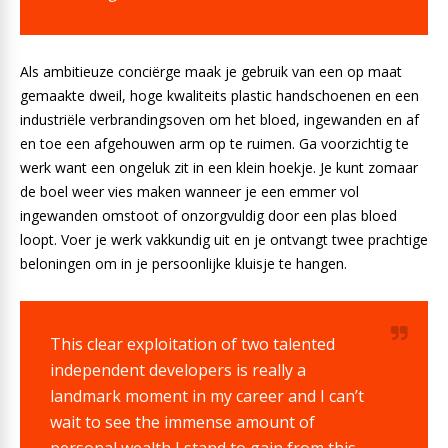
Als ambitieuze conciërge maak je gebruik van een op maat
gemaakte dweil, hoge kwaliteits plastic handschoenen en een
industriële verbrandingsoven om het bloed, ingewanden en af
en toe een afgehouwen arm op te ruimen. Ga voorzichtig te
werk want een ongeluk zit in een klein hoekje. Je kunt zomaar
de boel weer vies maken wanneer je een emmer vol
ingewanden omstoot of onzorgvuldig door een plas bloed
loopt. Voer je werk vakkundig uit en je ontvangt twee prachtige
beloningen om in je persoonlijke kluisje te hangen.
This clear exploitation of two talented
independent developers is really a
landmark moment in my career and I can’t
wait to see the immense amount of
personal wealth I stand to gain from this