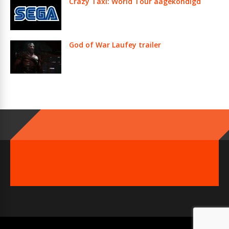
Crazy Taxi: World Tour aagekondigd
God of War Laufey trailer