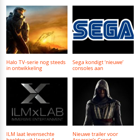
Halo TV-serie nog steeds
Sega kondigt ‘nieuwe’
in ontwikkeling
consoles aan
ILM laat levensechte
Nieuwe trailer voor