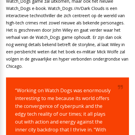
Watch_Dogs game zal uitkomen, maar ook het nieuwe
Watch_Dogs e-book. Watch_Dogs //n/Dark Clouds is een
interactieve technothriller die zich centreert op de wereld van
high-tech crimes met zowel nieuwe als bekende personages.
Het is geschreven door John Wiley en gaat verder waar het
verhaal van de Watch_Dogs game ophoudt. Er zijn dan ook
nog weinig details bekend betreft de storyline, al laat Wiley in
een persbericht weten dat het boek ex-militair Mick Wolfe zal
volgen in de gevaarlijke en hyper verbonden ondergrondse van
Chicago.
“Working on Watch Dogs was enormously
interesting to me because its world offers
the convergence of cyberpunk and the
edgy tech reality of our times; it all plays
out with action and energy against the
inner city backdrop that I thrive in. “With