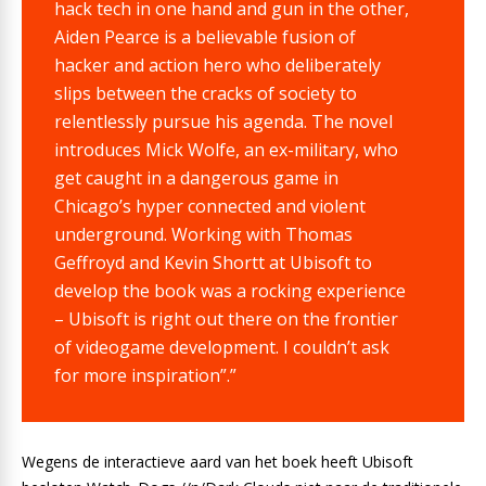
hack tech in one hand and gun in the other,
Aiden Pearce is a believable fusion of
hacker and action hero who deliberately
slips between the cracks of society to
relentlessly pursue his agenda. The novel
introduces Mick Wolfe, an ex-military, who
get caught in a dangerous game in
Chicago’s hyper connected and violent
underground. Working with Thomas
Geffroyd and Kevin Shortt at Ubisoft to
develop the book was a rocking experience
– Ubisoft is right out there on the frontier
of videogame development. I couldn’t ask
for more inspiration”.”
Wegens de interactieve aard van het boek heeft Ubisoft