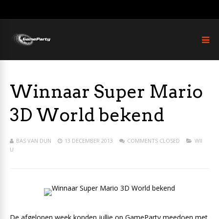
Winnaar Super Mario
3D World bekend
BAS VAN DUN
13 DECEMBER 2013
COMMENTS CLOSED
WII
U
De afgelopen week konden jullie op GameParty meedoen met