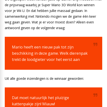
de prijsvraag waarbij je Super Mario 3D World kon winnen
voor je Wii U. En dat hebben jullie massaal gedaan. In
samenwerking met Nintendo mogen we de game één keer
weg gaan geven. Wat je er voor moest doen? Alleen even
antwoord geven op de volgende vraag:
Mario heeft een nieuw pak tot zijn
beschikking in deze game. Welk dierenpak
trekt de loodgieter voor het eerst aan
Uit alle goede inzendingen is de winnaar geworden:
Dat moet natuurlijk het pluizige
kattenpakje zijn! Miauw!