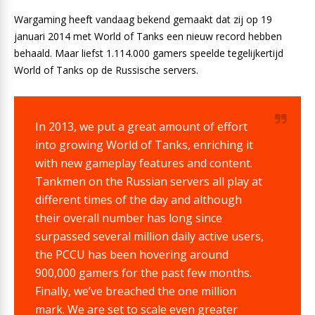
Wargaming heeft vandaag bekend gemaakt dat zij op 19
januari 2014 met World of Tanks een nieuw record hebben
behaald. Maar liefst 1.114.000 gamers speelde tegelijkertijd
World of Tanks op de Russische servers.
In 2013, we put a great amount of effort
into growing World of Tanks, enriching it
with new gameplay features and content.
Tankmen on the Russian servers all play at
different times of the day and although
their overall number has long since
surpassed several million daily active users,
the PCCU has been hovering around
900,000 gamers for the past few months.
Finally, we’ve breached the one million
mark. We are set to scale even greater