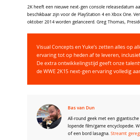
2K heeft een nieuwe next-gen console releasedatum 
beschikbaar zijn voor de PlayStation 4 en Xbox One. Ve
oktober 2014 worden gelanceerd. Greg Thomas, Presiden
Visual Concepts en Yuke’s zetten alles op a
ervaring tot op heden af te leveren, inclusi
De extra ontwikkelingstijd geeft onze talen
de WWE 2K15 next-gen ervaring volledig aa
Bas van Dun
All-round geek met een gigantische 
lopende film/game encyclopedie. 
of een bord lasagna.
Streamt gerege