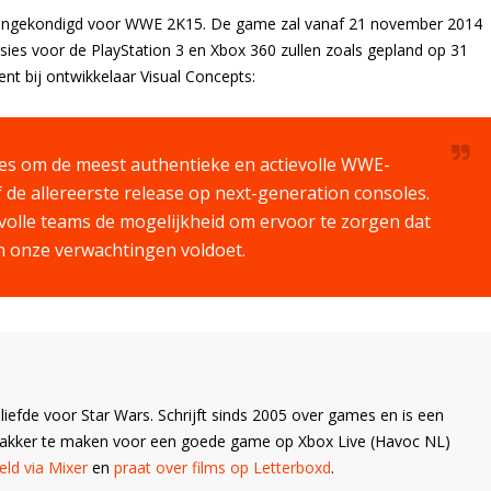
aangekondigd voor WWE 2K15. De game zal vanaf 21 november 2014
rsies voor de PlayStation 3 en Xbox 360 zullen zoals gepland op 31
t bij ontwikkelaar Visual Concepts:
lles om de meest authentieke en actievolle WWE-
ef de allereerste release op next-generation consoles.
tvolle teams de mogelijkheid om ervoor te zorgen dat
n onze verwachtingen voldoet.
liefde voor Star Wars. Schrijft sinds 2005 over games en is een
Wakker te maken voor een goede game op Xbox Live (Havoc NL)
ld via Mixer
en
praat over films op Letterboxd
.