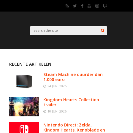
RECENTE ARTIKELEN
Steam Machine duurder dan
1.000 euro
24 JUNI 2026
Kingdom Hearts Collection
trailer
10 JUNI 2026
Nintendo Direct: Zelda,
Kindom Hearts, Xenoblade en