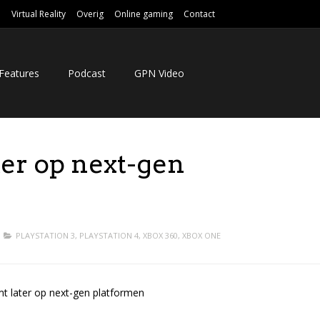
e
Virtual Reality
Overig
Online gaming
Contact
Features
Podcast
GPN Video
r op next-gen
PLAYSTATION 3
,
PLAYSTATION 4
,
XBOX 360
,
XBOX ONE