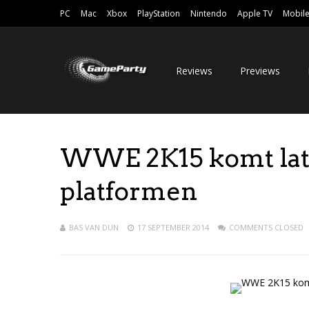
PC
Mac
Xbox
PlayStation
Nintendo
Apple TV
Mobil
Reviews
Previews
WWE 2K15 komt late
platformen
BAS VAN DUN
17 SEPTEMBER 2014
COMMENTS CLOSED