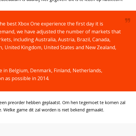
he best Xbox One experience the first day it is
 demand, we have adjusted the number of markets that
ets, including Australia, Austria, Brazil, Canada,
ain, United Kingdom, United States and New Zealand,
 in Belgium, Denmark, Finland, Netherlands,
n as possible in 2014.
 al een preorder hebben geplaatst. Om hen tegemoet te komen zal
. Welke game dit zal worden is niet bekend gemaakt.