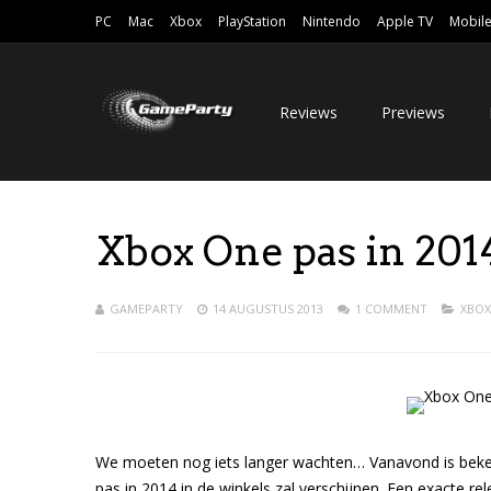
PC
Mac
Xbox
PlayStation
Nintendo
Apple TV
Mobil
Reviews
Previews
Xbox One pas in 201
GAMEPARTY
14 AUGUSTUS 2013
1 COMMENT
XBOX
We moeten nog iets langer wachten… Vanavond is beke
pas in 2014 in de winkels zal verschijnen. Een exacte re