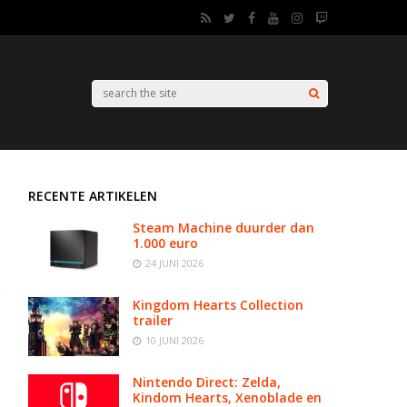
RECENTE ARTIKELEN
Steam Machine duurder dan
1.000 euro
24 JUNI 2026
Kingdom Hearts Collection
trailer
10 JUNI 2026
Nintendo Direct: Zelda,
Kindom Hearts, Xenoblade en