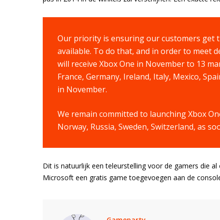
Our priority is ensuring our customers get t
available. To do that, and in order to meet
will receive Xbox One in November to 13 mark
France, Germany, Ireland, Italy, Mexico, Sp
in November.
We remain committed to launching Xbox One
Norway, Russia, Sweden, Switzerland, as soo
Dit is natuurlijk een teleurstelling voor de gamers die
Microsoft een gratis game toegevoegen aan de console
Gameparty