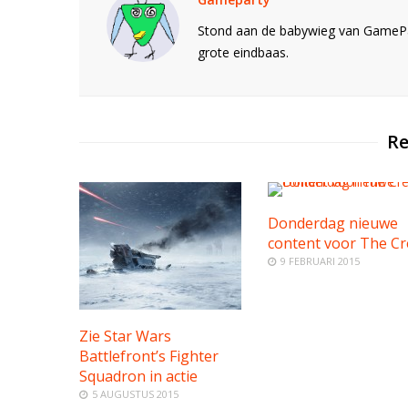
Stond aan de babywieg van GamePar
grote eindbaas.
Re
Donderdag nieuwe
content voor The C
9 FEBRUARI 2015
Zie Star Wars
Battlefront’s Fighter
Squadron in actie
5 AUGUSTUS 2015