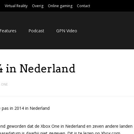
e
Virtual Reality
Overig
Online gaming
Contact
Features
Podcast
GPN Video
4 in Nederland
 ONE
nd geworden dat de Xbox One in Nederland en zeven andere landen
leasedatum is daarbij niet gegeven. Dit is te lezen op Xbox.com.