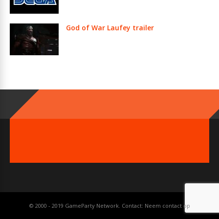
God of War Laufey trailer
© 2000 - 2019 GameParty Network. Contact:
Neem contact op