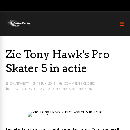
Zie Tony Hawk's Pro
Skater 5 in actie
GAMEPARTY
16 JUNI 2015
COMMENTS CLOSED
PLAYSTATION 3
,
PLAYSTATION 4
,
XBOX 360
,
XBOX ONE
Eindelijk komt de Tony Hawk-serie dan terug! YouTube heeft