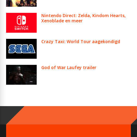
Nintendo Direct: Zelda, Kindom Hearts,
Xenoblade en meer
Crazy Taxi: World Tour aagekondigd
God of War Laufey trailer