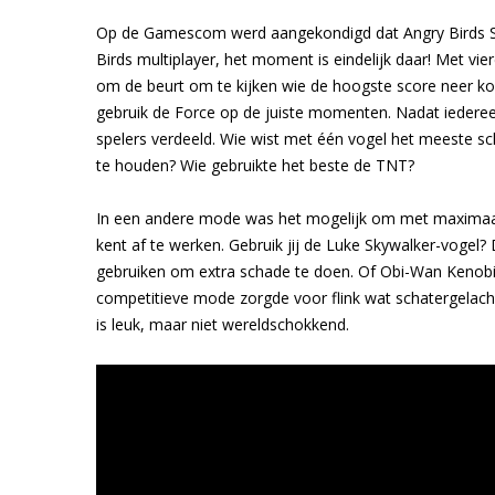
Op de Gamescom werd aangekondigd dat Angry Birds Sta
Birds multiplayer, het moment is eindelijk daar! Met v
om de beurt om te kijken wie de hoogste score neer kon
gebruik de Force op de juiste momenten. Nadat iederee
spelers verdeeld. Wie wist met één vogel het meeste sch
te houden? Wie gebruikte het beste de TNT?
In een andere mode was het mogelijk om met maximaal
kent af te werken. Gebruik jij de Luke Skywalker-vogel? D
gebruiken om extra schade te doen. Of Obi-Wan Kenob
competitieve mode zorgde voor flink wat schatergelach i
is leuk, maar niet wereldschokkend.