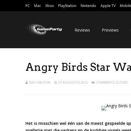
PC
Mac
Xbox
PlayStation
Nintendo
Apple TV
Mobil
Reviews
Previews
Angry Birds Star W
BAS VAN DUN
27 AUGUSTUS 2013
COMMENTS CLOSED
Het is misschien wel één van de meest gespeelde sp
spelletje met die varkens en de koddige vogels weet