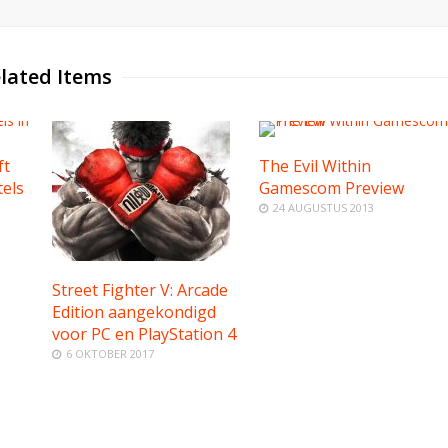
lated Items
ft
The Evil Within
tels
Gamescom Preview
24 AUGUSTUS 2013
Street Fighter V: Arcade
Edition aangekondigd
voor PC en PlayStation 4
6 OKTOBER 2017