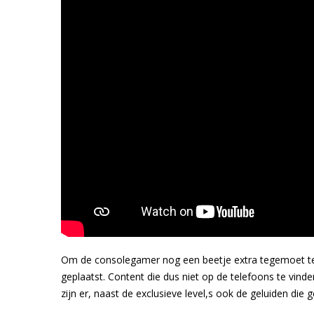
Om de consolegamer nog een beetje extra tegemoet te k
geplaatst. Content die dus niet op de telefoons te vind
zijn er, naast de exclusieve level,s ook de geluiden die