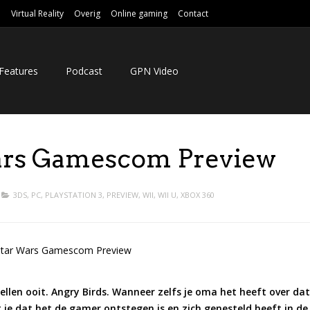
e
Virtual Reality
Overig
Online gaming
Contact
Features
Podcast
GPN Video
ars Gamescom Preview
3DS
,
PC
,
PLAYSTATION 3
,
PREVIEW
,
WII
,
WII U
,
XBOX 360
ellen ooit. Angry Birds. Wanneer zelfs je oma het heeft over dat
 je dat het de gamer ontstegen is en zich genesteld heeft in de