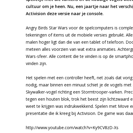
cultuur om je heen. Nu, een jaartje naar het versch
Activision deze versie naar je console.
Angry Birds Star Wars voor de spelcomputers is compl
tekeningen of items uit de mobiele versies gebruikt. Al
malen hoger ligt dan die van een tablet of telefoon. 
meteen alles voorzien van wat extra animaties. Achtergr
Wars-sfeer. Alle content die te vinden is op de smartphon
vinden zijn.
Het spelen met een controller heeft, net zoals dat vori
nodig, maar binnen een minuut schiet je de vogels met 
Skywalker-vogel richting een Stormtrooper-varken. Prec
tegen een houten blok, trok het beest zijn lichtzwaard en
weet te krijgen was indrukwekkend. Spelen met Move en 
presentatie die ik kreeg bij Activision. De game was daa
http://www.youtube.com/watch?v=Ky9CV8zD-Xs