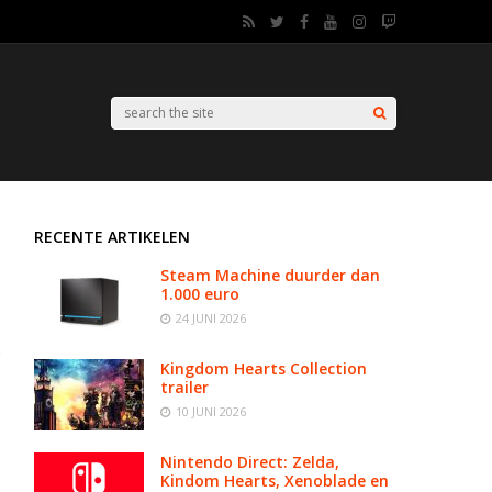
RECENTE ARTIKELEN
Steam Machine duurder dan
1.000 euro
24 JUNI 2026
Kingdom Hearts Collection
trailer
10 JUNI 2026
Nintendo Direct: Zelda,
Kindom Hearts, Xenoblade en