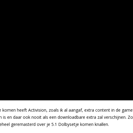
omen heeft Activision, zoals ik al aangaf, extra content in de game
en is en daar ook nooit als een downloadbare extra zal verschijnen. Zo
 geheel geremasterd over je 5.1 Dolbysetje komen knallen.