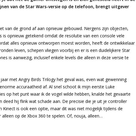
ijnen van de Star Wars-versie op de telefoon, brengt uitgever
eet van de grond af aan opnieuw gebouwd. Nergens zijn objecten,
les is opnieuw getekend omdat de resolutie van een console vele
Doordat alles opnieuw ontworpen moest worden, heeft de ontwikkelaar
onden leven, schepen vliegen voorbij en er is een duidelijkere Star
es is aanwezig, inclusief enkele levels die alleen in deze versie te
g jaar met Angry Birds Trilogy het geval was, even wat gewenning
enorme accuraatheid af. Al snel schoot ik mijn eerste Luke
ies op het punt waar ik de vogel wilde hebben, knalde het gevaarte
 deed hij flink wat schade aan. De precisie die je uit je controller
Kinect is ook een optie, maar dit was niet mogelijk tijdens de
r alleen op de Xbox 360 te spelen. Of, nouja, alleen…