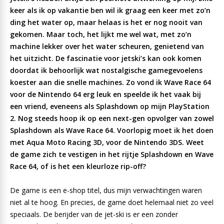
keer als ik op vakantie ben wil ik graag een keer met zo’n
ding het water op, maar helaas is het er nog nooit van
gekomen. Maar toch, het lijkt me wel wat, met zo’n
machine lekker over het water scheuren, genietend van
het uitzicht. De fascinatie voor jetski’s kan ook komen
doordat ik behoorlijk wat nostalgische gamegevoelens
koester aan die snelle machines. Zo vond ik Wave Race 64
voor de Nintendo 64 erg leuk en speelde ik het vaak bij
een vriend, eveneens als Splashdown op mijn PlayStation
2. Nog steeds hoop ik op een next-gen opvolger van zowel
Splashdown als Wave Race 64. Voorlopig moet ik het doen
met Aqua Moto Racing 3D, voor de Nintendo 3DS. Weet
de game zich te vestigen in het rijtje Splashdown en Wave
Race 64, of is het een kleurloze rip-off?
De game is een e-shop titel, dus mijn verwachtingen waren
niet al te hoog. En precies, de game doet helemaal niet zo veel
speciaals. De berijder van de jet-ski is er een zonder