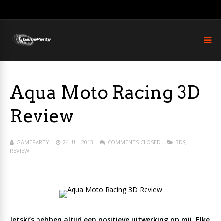
Aqua Moto Racing 3D
Review
GAMEPARTY
24 JULI 2013
COMMENTS CLOSED
3DS
,
REVIEW
Jetski’s hebben altijd een positieve uitwerking op mij. Elke