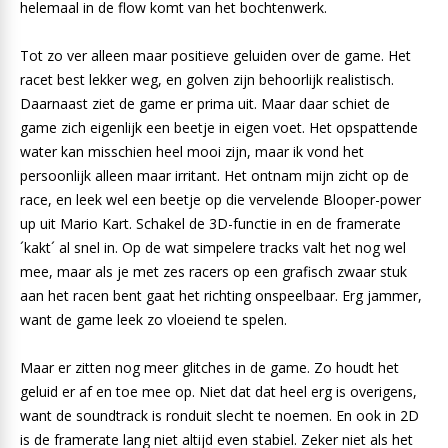
helemaal in de flow komt van het bochtenwerk.
Tot zo ver alleen maar positieve geluiden over de game. Het
racet best lekker weg, en golven zijn behoorlijk realistisch.
Daarnaast ziet de game er prima uit. Maar daar schiet de
game zich eigenlijk een beetje in eigen voet. Het opspattende
water kan misschien heel mooi zijn, maar ik vond het
persoonlijk alleen maar irritant. Het ontnam mijn zicht op de
race, en leek wel een beetje op die vervelende Blooper-power
up uit Mario Kart. Schakel de 3D-functie in en de framerate
´kakt´ al snel in. Op de wat simpelere tracks valt het nog wel
mee, maar als je met zes racers op een grafisch zwaar stuk
aan het racen bent gaat het richting onspeelbaar. Erg jammer,
want de game leek zo vloeiend te spelen.
Maar er zitten nog meer glitches in de game. Zo houdt het
geluid er af en toe mee op. Niet dat dat heel erg is overigens,
want de soundtrack is ronduit slecht te noemen. En ook in 2D
is de framerate lang niet altijd even stabiel. Zeker niet als het