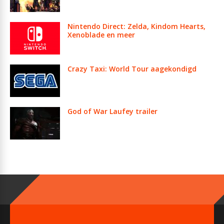
Nintendo Direct: Zelda, Kindom Hearts,
Xenoblade en meer
Crazy Taxi: World Tour aagekondigd
God of War Laufey trailer