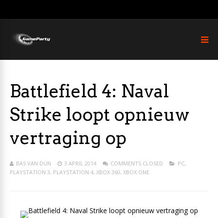
Battlefield 4: Naval
Strike loopt opnieuw
vertraging op
BAS VAN DUN
3 APRIL 2014
COMMENTS CLOSED
PC
,
PLAYSTATION 3
,
PLAYSTATION 4
,
XBOX 360
,
XBOX ONE