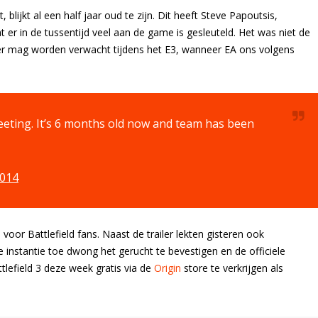
 blijkt al een half jaar oud te zijn. Dit heeft Steve Papoutsis,
er in de tussentijd veel aan de game is gesleuteld. Het was niet de
ailer mag worden verwacht tijdens het E3, wanneer EA ons volgens
meeting. It’s 6 months old now and team has been
2014
or Battlefield fans. Naast de trailer lekten gisteren ook
e instantie toe dwong het gerucht te bevestigen en de officiele
tlefield 3 deze week gratis via de
Origin
store te verkrijgen als