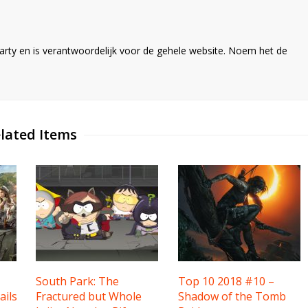
ty en is verantwoordelijk voor de gehele website. Noem het de
lated Items
South Park: The
Top 10 2018 #10 –
ails
Fractured but Whole
Shadow of the Tomb