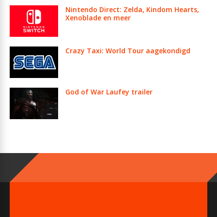
Nintendo Direct: Zelda, Kindom Hearts,
Xenoblade en meer
Crazy Taxi: World Tour aagekondigd
God of War Laufey trailer