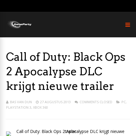
Call of Duty: Black Ops
2 Apocalypse DLC
krijgt nieuwe trailer
BAS VAN DUN
27 AUGUSTUS 2013
COMMENTS CLOSED
PC
,
PLAYSTATION 3
,
XBOX 360