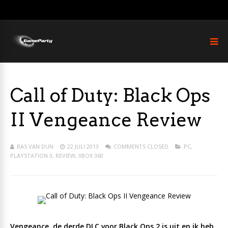
Call of Duty: Black Ops
II Vengeance Review
BAS VAN DUN
22 JULI 2013
COMMENTS CLOSED
PC
,
PLAYSTATION 3
,
REVIEW
,
XBOX 360
Vengeance, de derde DLC voor Black Ops 2 is uit en ik heb