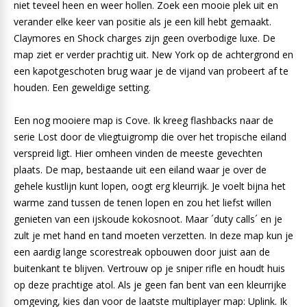
niet teveel heen en weer hollen. Zoek een mooie plek uit en
verander elke keer van positie als je een kill hebt gemaakt.
Claymores en Shock charges zijn geen overbodige luxe. De
map ziet er verder prachtig uit. New York op de achtergrond en
een kapotgeschoten brug waar je de vijand van probeert af te
houden. Een geweldige setting.
Een nog mooiere map is Cove. Ik kreeg flashbacks naar de
serie Lost door de vliegtuigromp die over het tropische eiland
verspreid ligt. Hier omheen vinden de meeste gevechten
plaats. De map, bestaande uit een eiland waar je over de
gehele kustlijn kunt lopen, oogt erg kleurrijk. Je voelt bijna het
warme zand tussen de tenen lopen en zou het liefst willen
genieten van een ijskoude kokosnoot. Maar ´duty calls´ en je
zult je met hand en tand moeten verzetten. In deze map kun je
een aardig lange scorestreak opbouwen door juist aan de
buitenkant te blijven. Vertrouw op je sniper rifle en houdt huis
op deze prachtige atol. Als je geen fan bent van een kleurrijke
omgeving, kies dan voor de laatste multiplayer map: Uplink. Ik