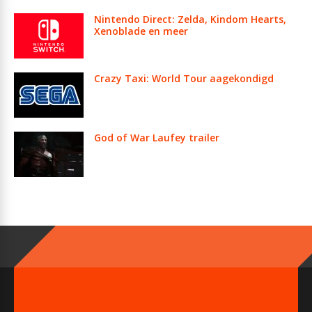
Nintendo Direct: Zelda, Kindom Hearts,
Xenoblade en meer
Crazy Taxi: World Tour aagekondigd
God of War Laufey trailer