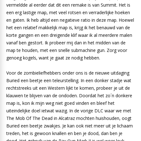
vermeldde al eerder dat dit een remake is van Summit. Het is
een erg lastige map, met veel rotsen en verraderlijke hoeken
en gaten. Ik heb altijd een negatieve ratio in deze map. Hoewel
het een relatief makkelijk map is, krijg ik het benauwd van de
korte gangen en een dreigende klif waar ik al meerdere malen
vanaf ben gestort. Ik probeer mij dan in het midden van de
map te houden, met een snelle submachine gun. Zorg voor
genoeg kogels, want je gaat ze nodig hebben.
Voor de zombieliefhebbers onder ons is de nieuwe uitdaging
Buried een beetje een teleurstelling. In een donker stadje wat
rechtstreeks uit een Western lijkt te komen, probeer je uit de
klauwen te blijven van de ondoden. Doordat het zo´n donkere
map is, kon ik mijn weg niet goed vinden en bleef het
uiteindelijke doel ietwat wazig. In de vorige DLC waar we met
The Mob Of The Dead in Alcatraz mochten huishouden, oogt
Buried een beetje zwakjes. Je kan ook niet meer uit je lichaam
treden, het is gewoon knallen en ben je dood, dan ben je
dood. Het gebruik van de Ray Gun Mark II is wel weer leuk,