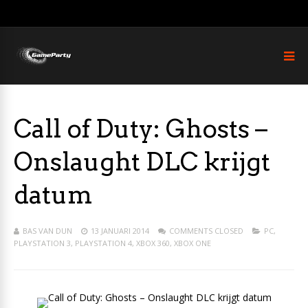
Call of Duty: Ghosts –
Onslaught DLC krijgt
datum
BAS VAN DUN
13 JANUARI 2014
COMMENTS CLOSED
PC
,
PLAYSTATION 3
,
PLAYSTATION 4
,
XBOX 360
,
XBOX ONE