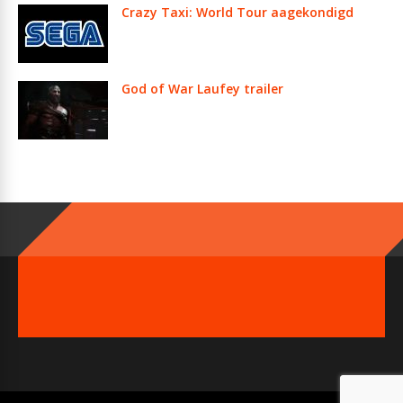
Crazy Taxi: World Tour aagekondigd
God of War Laufey trailer