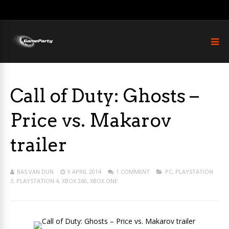
Call of Duty: Ghosts –
Price vs. Makarov
trailer
BAS VAN DUN
9 APRIL 2014
1 COMMENT
PC
,
PLAYSTATION
3
,
PLAYSTATION 4
,
XBOX 360
,
XBOX ONE