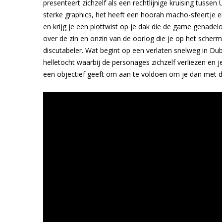
presenteert zichzelf als een rechtlijnige kruising tuss
sterke graphics, het heeft een hoorah macho-sfeertje 
en krijg je een plottwist op je dak die de game genadel
over de zin en onzin van de oorlog die je op het sche
discutabeler. Wat begint op een verlaten snelweg in Dub
helletocht waarbij de personages zichzelf verliezen en je 
een objectief geeft om aan te voldoen om je dan met d