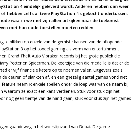
yStation 4 eindelijk geleverd wordt. Anderen hebben dan weer
d of hebben zelfs al twee PlayStation 4’s gekocht ondertussen.
riode waarin we met zijn allen uitkijken naar de toekomst
 even met hun oude toestellen moeten redden.
rug te blikken op enkele van de gemiste kansen van de aflopende
layStation 3 op het toneel gaming als vorm van entertainment
 en Grand Theft Auto V braken records bij het grote publiek die
ry Potter en Spiderman. De keerzijde van die medaille is dat er de
ed er vijf financiële katers op te noemen vallen. Uitgevers zoals
de deuren of slankten af, en een griezelig aantal games vond niet
e feature neem ik enkele spellen onder de loep waarvan de naam bij
ven waarom ze exact een kans verdienen. Stuk voor stuk zijn het
r nog geen tientje van de hand gaan, stuk voor stuk zijn het games
vagen gaandeweg in het woestijnzand van Dubai. De game