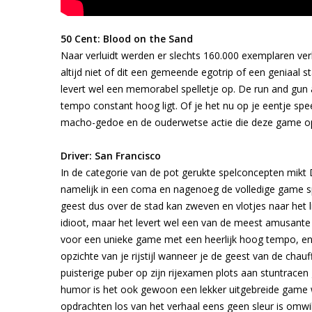
50 Cent: Blood on the Sand
Naar verluidt werden er slechts 160.000 exemplaren ver
altijd niet of dit een gemeende egotrip of een geniaal s
levert wel een memorabel spelletje op. De run and gun 
tempo constant hoog ligt. Of je het nu op je eentje spe
macho-gedoe en de ouderwetse actie die deze game op j
Driver: San Francisco
In de categorie van de pot gerukte spelconcepten mikt
namelijk in een coma en nagenoeg de volledige game spe
geest dus over de stad kan zweven en vlotjes naar het l
idioot, maar het levert wel een van de meest amusante 
voor een unieke game met een heerlijk hoog tempo, en
opzichte van je rijstijl wanneer je de geest van de cha
puisterige puber op zijn rijexamen plots aan stuntrace
humor is het ook gewoon een lekker uitgebreide game wa
opdrachten los van het verhaal eens geen sleur is omwill