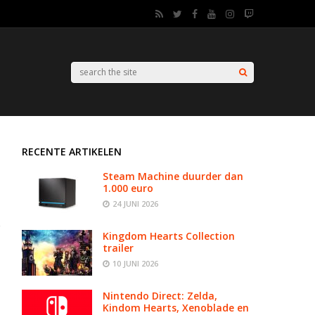
RECENTE ARTIKELEN
Steam Machine duurder dan
1.000 euro
24 JUNI 2026
Kingdom Hearts Collection
trailer
10 JUNI 2026
Nintendo Direct: Zelda,
Kindom Hearts, Xenoblade en