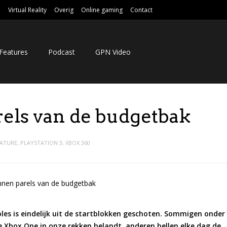
e
Virtual Reality
Overig
Online gaming
Contact
Features
Podcast
GPN Video
els van de budgetbak
EATURE
,
PLAYSTATION 3
,
XBOX 360
soles is eindelijk uit de startblokken geschoten. Sommigen onder
 Xbox One in onze rekken belandt, anderen bellen elke dag de