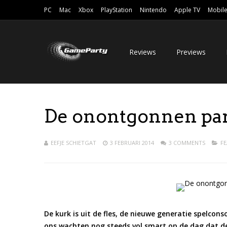
PC
Mac
Xbox
PlayStation
Nintendo
Apple TV
Mobil
Reviews
Previews
De onontgonnen par
EEFJE SCHIETGAT
3 FEBRUARI 2014
3 COMMENTS
F
De kurk is uit de fles, de nieuwe generatie spelcon
ons wachten nog steeds vol smart op de dag dat de