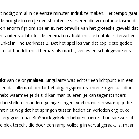
et nodig om al in de eerste minuten indruk te maken. Het tempo gaat
 de hoogte in om je een shooter te serveren die vol enthousiasme de
oon enorm fijn om spelen is, net omwille van het groteske geweld dat
en ander slachtoffer de ledematen afrukt met je tentakels, terwijl er
Enkel in The Darkness 2. Dat het spel los van dat expliciete gedoe
 dat handelt met thema’s als macht, verlies en schuldgevoelens
kt van de originaliteit. Singularity was echter een lichtpuntje in een
, en dat allemaal omdat het uitgangspunt erachter zo geniaal idioot
l hebt waarmee je de tijd kan manipuleren. Je kan tegenstanders
n herstellen en andere geinige dingen. Veel manieren waarop je het
emt niet weg dat het springen tussen heden en verleden erg leuke
s erg goed naar BioShock gekeken hebben toen ze hun spelwereld
 plek terecht die door een ramp volledig in verval geraakt is, maar