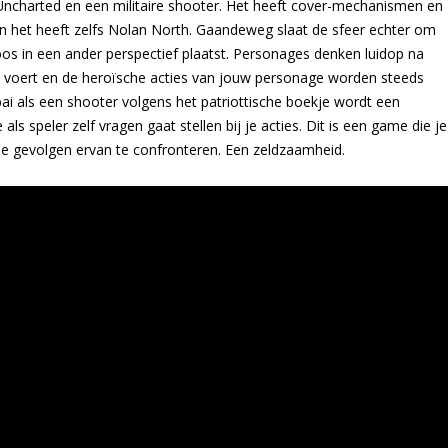
en Uncharted en een militaire shooter. Het heeft cover-mechanismen en
en het heeft zelfs Nolan North. Gaandeweg slaat de sfeer echter om
oos in een ander perspectief plaatst. Personages denken luidop na
rm voert en de heroïsche acties van jouw personage worden steeds
ai als een shooter volgens het patriottische boekje wordt een
als speler zelf vragen gaat stellen bij je acties. Dit is een game die je
e gevolgen ervan te confronteren. Een zeldzaamheid.