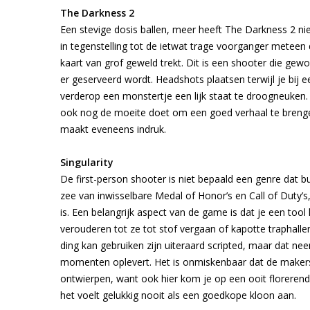
The Darkness 2
Een stevige dosis ballen, meer heeft The Darkness 2 ni
in tegenstelling tot de ietwat trage voorganger meteen
kaart van grof geweld trekt. Dit is een shooter die gew
er geserveerd wordt. Headshots plaatsen terwijl je bij e
verderop een monstertje een lijk staat te droogneuken. 
ook nog de moeite doet om een goed verhaal te brengen
maakt eveneens indruk.
Singularity
De first-person shooter is niet bepaald een genre dat bul
zee van inwisselbare Medal of Honor’s en Call of Duty’s
is. Een belangrijk aspect van de game is dat je een too
verouderen tot ze tot stof vergaan of kapotte traphalle
ding kan gebruiken zijn uiteraard scripted, maar dat ne
momenten oplevert. Het is onmiskenbaar dat de maker
ontwierpen, want ook hier kom je op een ooit florerende
het voelt gelukkig nooit als een goedkope kloon aan.