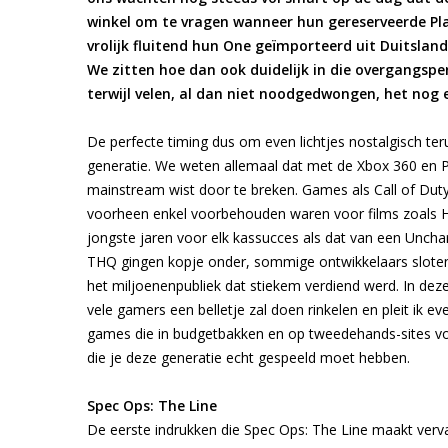
winkel om te vragen wanneer hun gereserveerde Pla
vrolijk fluitend hun One geïmporteerd uit Duitslan
We zitten hoe dan ook duidelijk in die overgangspe
terwijl velen, al dan niet noodgedwongen, het nog
De perfecte timing dus om even lichtjes nostalgisch te
generatie. We weten allemaal dat met de Xbox 360 en P
mainstream wist door te breken. Games als Call of Duty
voorheen enkel voorbehouden waren voor films zoals Har
jongste jaren voor elk kassucces als dat van een Unchart
THQ gingen kopje onder, sommige ontwikkelaars sloten 
het miljoenenpubliek dat stiekem verdiend werd. In dez
vele gamers een belletje zal doen rinkelen en pleit ik e
games die in budgetbakken en op tweedehands-sites voo
die je deze generatie echt gespeeld moet hebben.
Spec Ops: The Line
De eerste indrukken die Spec Ops: The Line maakt ver