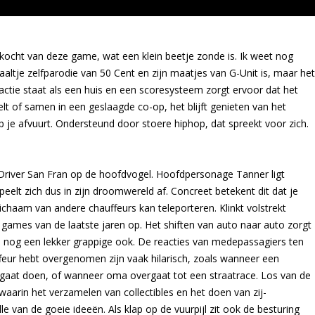
kocht van deze game, wat een klein beetje zonde is. Ik weet nog
taaltje zelfparodie van 50 Cent en zijn maatjes van G-Unit is, maar het
actie staat als een huis en een scoresysteem zorgt ervoor dat het
elt of samen in een geslaagde co-op, het blijft genieten van het
e afvuurt. Ondersteund door stoere hiphop, dat spreekt voor zich.
 Driver San Fran op de hoofdvogel. Hoofdpersonage Tanner ligt
elt zich dus in zijn droomwereld af. Concreet betekent dit dat je
ichaam van andere chauffeurs kan teleporteren. Klinkt volstrekt
games van de laatste jaren op. Het shiften van auto naar auto zorgt
 nog een lekker grappige ook. De reacties van medepassagiers ten
uffeur hebt overgenomen zijn vaak hilarisch, zoals wanneer een
n gaat doen, of wanneer oma overgaat tot een straatrace. Los van de
arin het verzamelen van collectibles en het doen van zij-
e van de goeie ideeën. Als klap op de vuurpijl zit ook de besturing