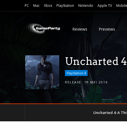
PC
Mac
Xbox
PlayStation
Nintendo
Apple TV
Mobil
Reviews
Previews
Uncharted 4:
PlayStation 4
RELEASE:
10 MEI 2016
Uncharted 4: A Thief