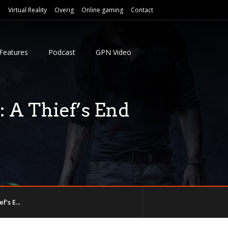
e
Virtual Reality
Overig
Online gaming
Contact
Features
Podcast
GPN Video
 A Thief’s End
’s E...