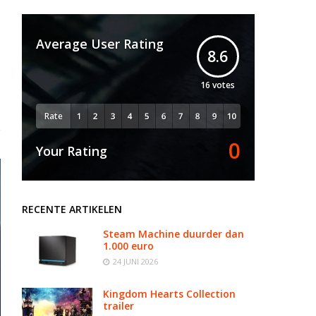
Average User Rating
8.6
16
votes
Rate
0
Your Rating
RECENTE ARTIKELEN
Steam Machine duurder dan
1.000 euro
24 JUNI 2026
Kingdom Hearts Collection
trailer