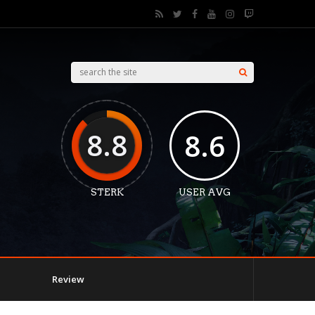
8.8
8.6
STERK
USER AVG
Review