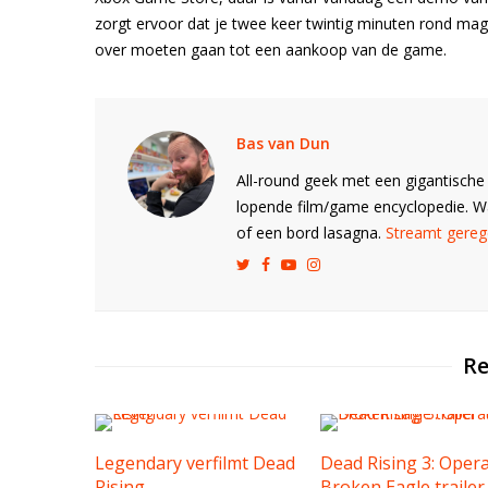
zorgt ervoor dat je twee keer twintig minuten rond mag
over moeten gaan tot een aankoop van de game.
Bas van Dun
All-round geek met een gigantische 
lopende film/game encyclopedie. 
of een bord lasagna.
Streamt gerege
Re
Legendary verfilmt Dead
Dead Rising 3: Oper
Rising
Broken Eagle trailer