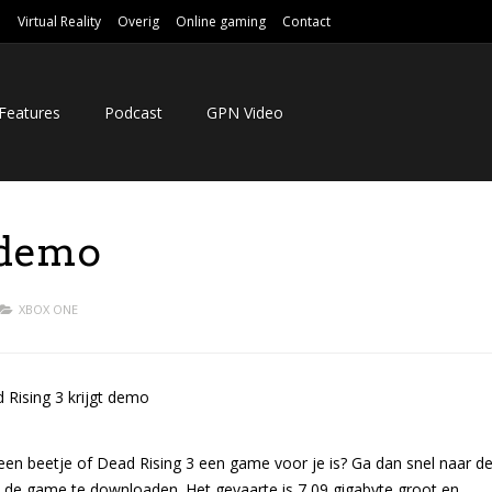
e
Virtual Reality
Overig
Online gaming
Contact
Features
Podcast
GPN Video
t demo
XBOX ONE
g een beetje of Dead Rising 3 een game voor je is? Ga dan snel naar d
de game te downloaden. Het gevaarte is 7,09 gigabyte groot en