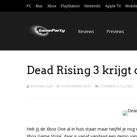
PC
Mac
Xbox
PlayStation
Nintendo
Apple TV
Mobil
Reviews
Previews
Dead Rising 3 krijg
BAS VAN DUN
14 DECEMBER 2013
COMMENTS CLOSED
Heb jij de Xbox One al in huis staan maar twijfel je no
Xbox Game Store, daar is vanaf vandaag een demo van 