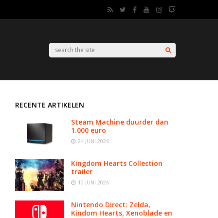
RECENTE ARTIKELEN
Steam Machine duurder dan
1.000 euro
24 JUNI 2026
Kingdom Hearts Collection
trailer
10 JUNI 2026
Nintendo Direct: Zelda,
e
Kindom Hearts, Xenoblade en