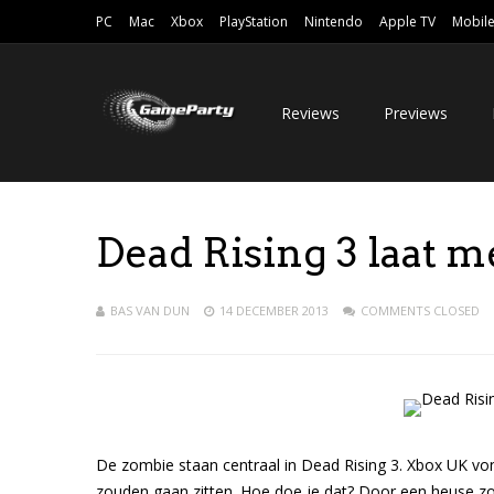
PC
Mac
Xbox
PlayStation
Nintendo
Apple TV
Mobil
Reviews
Previews
Dead Rising 3 laat 
BAS VAN DUN
14 DECEMBER 2013
COMMENTS CLOSED
De zombie staan centraal in Dead Rising 3. Xbox UK von
zouden gaan zitten. Hoe doe je dat? Door een heuse zomb