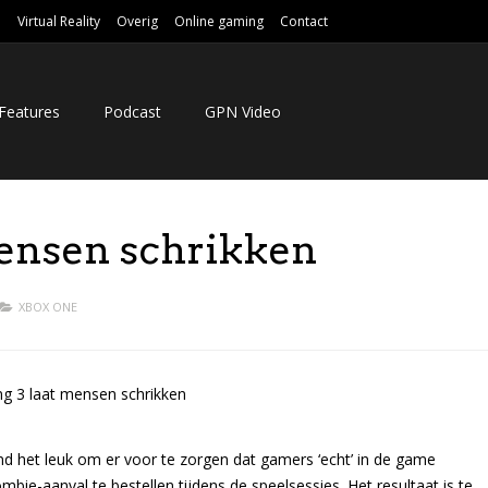
e
Virtual Reality
Overig
Online gaming
Contact
Features
Podcast
GPN Video
mensen schrikken
XBOX ONE
d het leuk om er voor te zorgen dat gamers ‘echt’ in de game
ie-aanval te bestellen tijdens de speelsessies. Het resultaat is te