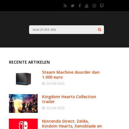
RECENTE ARTIKELEN
Steam Machine duurder dan
1.000 euro
24 JUNI 2026
Kingdom Hearts Collection
trailer
10 JUNI 2026
Nintendo Direct: Zelda,
Kindom Hearts, Xenoblade en