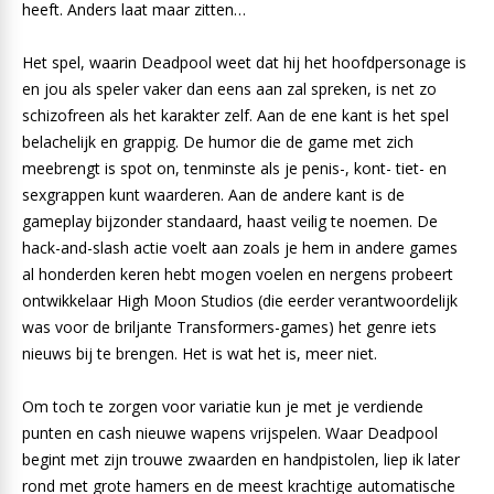
heeft. Anders laat maar zitten…
Het spel, waarin Deadpool weet dat hij het hoofdpersonage is
en jou als speler vaker dan eens aan zal spreken, is net zo
schizofreen als het karakter zelf. Aan de ene kant is het spel
belachelijk en grappig. De humor die de game met zich
meebrengt is spot on, tenminste als je penis-, kont- tiet- en
sexgrappen kunt waarderen. Aan de andere kant is de
gameplay bijzonder standaard, haast veilig te noemen. De
hack-and-slash actie voelt aan zoals je hem in andere games
al honderden keren hebt mogen voelen en nergens probeert
ontwikkelaar High Moon Studios (die eerder verantwoordelijk
was voor de briljante Transformers-games) het genre iets
nieuws bij te brengen. Het is wat het is, meer niet.
Om toch te zorgen voor variatie kun je met je verdiende
punten en cash nieuwe wapens vrijspelen. Waar Deadpool
begint met zijn trouwe zwaarden en handpistolen, liep ik later
rond met grote hamers en de meest krachtige automatische