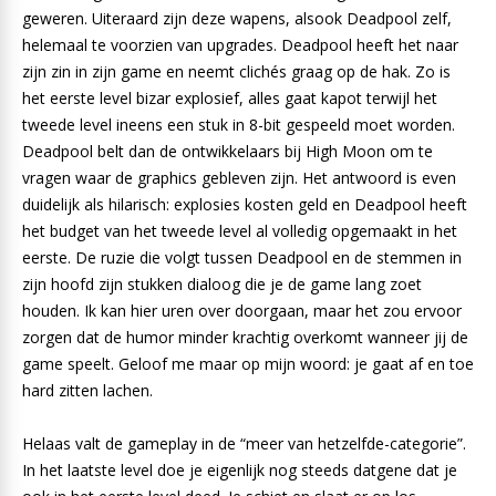
geweren. Uiteraard zijn deze wapens, alsook Deadpool zelf,
helemaal te voorzien van upgrades. Deadpool heeft het naar
zijn zin in zijn game en neemt clichés graag op de hak. Zo is
het eerste level bizar explosief, alles gaat kapot terwijl het
tweede level ineens een stuk in 8-bit gespeeld moet worden.
Deadpool belt dan de ontwikkelaars bij High Moon om te
vragen waar de graphics gebleven zijn. Het antwoord is even
duidelijk als hilarisch: explosies kosten geld en Deadpool heeft
het budget van het tweede level al volledig opgemaakt in het
eerste. De ruzie die volgt tussen Deadpool en de stemmen in
zijn hoofd zijn stukken dialoog die je de game lang zoet
houden. Ik kan hier uren over doorgaan, maar het zou ervoor
zorgen dat de humor minder krachtig overkomt wanneer jij de
game speelt. Geloof me maar op mijn woord: je gaat af en toe
hard zitten lachen.
Helaas valt de gameplay in de “meer van hetzelfde-categorie”.
In het laatste level doe je eigenlijk nog steeds datgene dat je