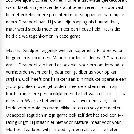
zou overlijden. Echter, op het moment dat Wade geëxecuteerd
werd, bleek zijn genezende kracht te activeren. Hierdoor wist
hij met enkele andere patiënten te ontsnappen en nam hij de
naam Deadpool aan. Hij vond zijn roeping als huursoldaat,
maar werd steeds meer en meer een heuse held. Het is die
held die we tegenkomen in deze game.
Maar is Deadpool eigenlijk wel een superheld? Hij doet waar
hij goed in is: moorden. Maar moorden helden wel? Daarnaast
draait Deadpool zijn hand er ook niet voor om om iemand te
vermoorden wanneer hij daar een geldbonus voor op kan
strijken. Ook heeft ons karakter aan zijn mislukte operatie een
groot probleem overgehouden: meerdere stemmen in zijn
hoofd, meerdere persoonlijkheden die het vaak niet met elkaar
eens zijn. Waar ze het wel met elkaar over eens zijn, is de
liefde voor mooie vrouwen, dikke tieten en sexy momenten.
Deadpool zegt dan in zijn game ook zelf dat het spel een M-
rating krijgt. Hij staat hier niet voor Mature, maar voor your
Mother. Deadpool wil je moeder, alleen als ze dikke tieten