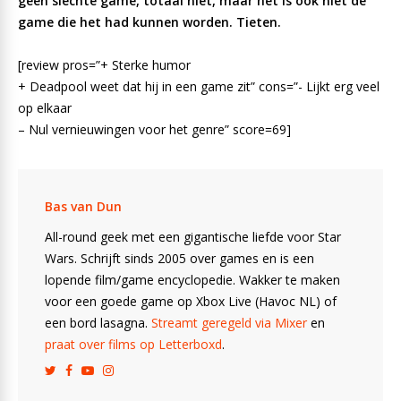
geen slechte game, totaal niet, maar het is ook niet de
game die het had kunnen worden. Tieten.
[review pros=”+ Sterke humor
+ Deadpool weet dat hij in een game zit” cons=”- Lijkt erg veel
op elkaar
– Nul vernieuwingen voor het genre” score=69]
Bas van Dun
All-round geek met een gigantische liefde voor Star
Wars. Schrijft sinds 2005 over games en is een
lopende film/game encyclopedie. Wakker te maken
voor een goede game op Xbox Live (Havoc NL) of
een bord lasagna.
Streamt geregeld via Mixer
en
praat over films op Letterboxd
.