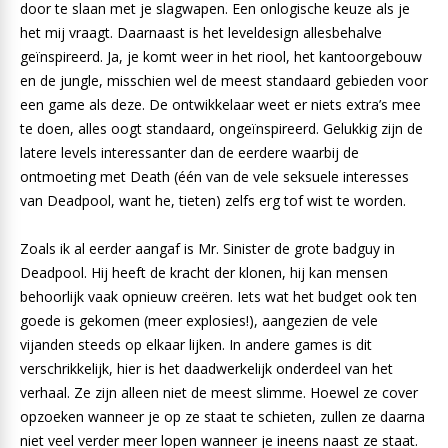
door te slaan met je slagwapen. Een onlogische keuze als je
het mij vraagt. Daarnaast is het leveldesign allesbehalve
geïnspireerd. Ja, je komt weer in het riool, het kantoorgebouw
en de jungle, misschien wel de meest standaard gebieden voor
een game als deze. De ontwikkelaar weet er niets extra’s mee
te doen, alles oogt standaard, ongeïnspireerd. Gelukkig zijn de
latere levels interessanter dan de eerdere waarbij de
ontmoeting met Death (één van de vele seksuele interesses
van Deadpool, want he, tieten) zelfs erg tof wist te worden.
Zoals ik al eerder aangaf is Mr. Sinister de grote badguy in
Deadpool. Hij heeft de kracht der klonen, hij kan mensen
behoorlijk vaak opnieuw creëren. Iets wat het budget ook ten
goede is gekomen (meer explosies!), aangezien de vele
vijanden steeds op elkaar lijken. In andere games is dit
verschrikkelijk, hier is het daadwerkelijk onderdeel van het
verhaal. Ze zijn alleen niet de meest slimme. Hoewel ze cover
opzoeken wanneer je op ze staat te schieten, zullen ze daarna
niet veel verder meer lopen wanneer je ineens naast ze staat.