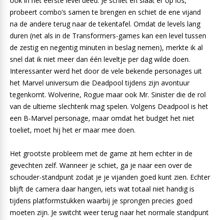
ook in het eerste level deed. Je schiet en slaat er op los,
probeert combo’s samen te brengen en schiet de ene vijand
na de andere terug naar de tekentafel. Omdat de levels lang
duren (net als in de Transformers-games kan een level tussen
de zestig en negentig minuten in beslag nemen), merkte ik al
snel dat ik niet meer dan één leveltje per dag wilde doen.
Interessanter werd het door de vele bekende personages uit
het Marvel universum die Deadpool tijdens zijn avontuur
tegenkomt. Wolverine, Rogue maar ook Mr. Sinister die de rol
van de ultieme slechterik mag spelen. Volgens Deadpool is het
een B-Marvel personage, maar omdat het budget het niet
toeliet, moet hij het er maar mee doen.
Het grootste probleem met de game zit hem echter in de
gevechten zelf. Wanneer je schiet, ga je naar een over de
schouder-standpunt zodat je je vijanden goed kunt zien. Echter
blijft de camera daar hangen, iets wat totaal niet handig is
tijdens platformstukken waarbij je sprongen precies goed
moeten zijn. Je switcht weer terug naar het normale standpunt