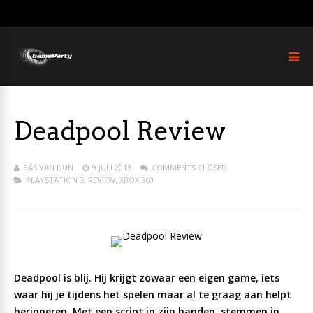
Deadpool Review
BAS VAN DUN
9 JULI 2013
COMMENTS CLOSED
PLAYSTATION 3
,
REVIEW
,
XBOX 360
Deadpool is blij. Hij krijgt zowaar een eigen game, iets
waar hij je tijdens het spelen maar al te graag aan helpt
herinneren. Met een script in zijn handen, stemmen in